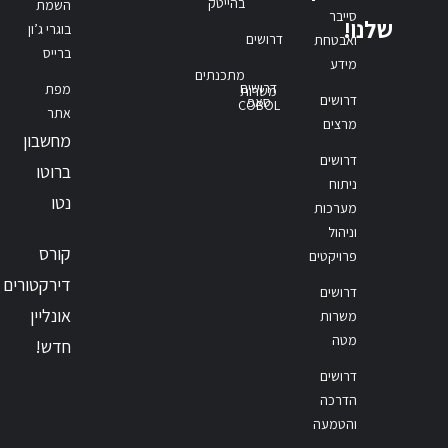
בהייטק
השמת
סייבר
שלנו!
בוגרי ג’ון
דרושים
ואבטחת
ברייס
מידע
מתכנתים
דרושים
מפת
משרות
דרושים
סאפ
COBOL
אתר
מרצים
מחשבון
דרושים
ברוטו
ניתוח
נטו
מערכות
וניהול
קורס
פרויקטים
דירקטורים
דרושים
אונליין
משרות
מטה
חדש!
דרושים
הדרכה
והטמעה