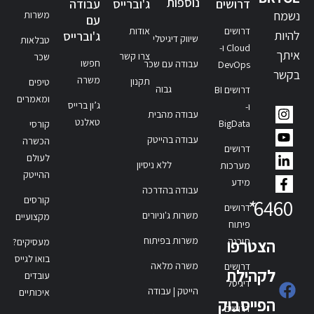
נוספות
דרושים
ג'וברייס
עבודה
נשמח
משרות
עם
דרושים
אודות
להיות
ג'וברייס
שיווק דיגיטלי
טבלאות
Cloud ו-
איתך
צרו קשר
שכר
חפשו
עבודה עם שכר
DevOps
בקשר
משרה
תקנון
טיפים
גבוה
דרושים BI
ומאמרים
ג’ון ברייס
ו-
עבודה מהבית
טאלנט
BigData
קורסי
עבודה בהייטק
הכשרה
דרושים
לעולם
ללא ניסיון
מערכות
ההייטק
מידע
עבודה בהדרכה
קורסים
*
6460
דרושים
משרות ג'וניורים
מקצועיים
פיתוח
משרות בפיתוח
תוכנה
הצטרפו
מעסיקים?
בואו לגייס
משרה מלאה
דרושים
לקהילת
עובדים
דיגיטל
הייטק | עבודה
איכותיים
הפייסבוק
דרושים