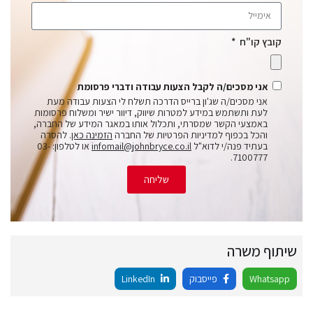
קובץ קו"ח
אני מסכים/ה לקבל הצעות עבודה ודברי פרסומת
אני מסכים/ה שג'ון ברייס הדרכה תשלח לי הצעות עבודה מעת
לעת ותשתמש במידע למטרות שיווק, דיוור ישיר ומשלוח פרסומות
באמצעי הקשר שמסרתי, ותכלול אותו במאגר המידע של החברה,
והכל בכפוף למדיניות הפרטיות של החברה
הזמינה כאן
. להסרה
בעתיד פנה/י לדוא"ל
infomail@johnbryce.co.il
או לטלפון: 03-
7100777.
שליחה
שיתוף משרה
Whatsapp
פייסבוק
LinkedIn