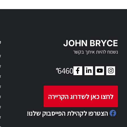
JOHN BRYCE
ק
נשמח להיות איתך בקשר
דר
דר
*
6460
ד
ד
לחצו כאן לשדרוג הקריירה
ד
ד
הצטרפו לקהילת הפייסבוק שלנו!
ד