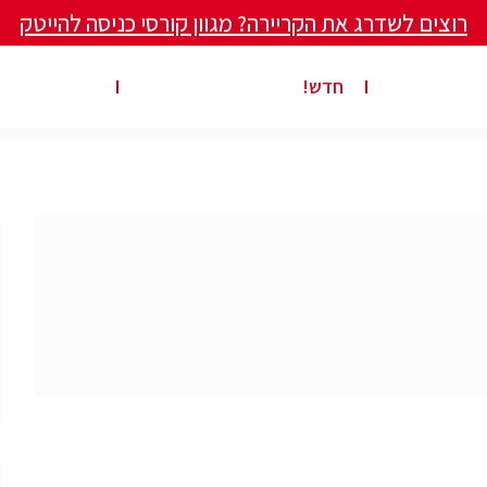
רוצים לשדרג את הקריירה? מגוון קורסי כניסה להייטק
ים ומאמרים
פרסום משרה באתר
ג’ון ברייס ט
חדש!