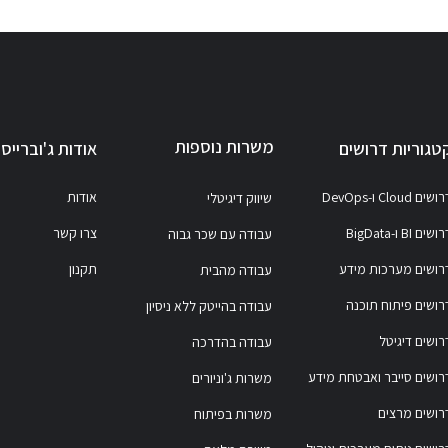
משרות נוספות
טגוריות דרושים
אודות ג'וברייס
ושים Cloud ו-DevOps
אודות
שיווק דיגיטלי
ושים BI ו-BigData
צרו קשר
עבודה עם שכר גבוה
רושים מערכות מידע
תקנון
עבודה מהבית
רושים פיתוח תוכנה
עבודה בהייטק ללא ניסיון
רושים דיגיטל
עבודה בהדרכה
רושים סייבר ואבטחת מידע
משרות ג'וניורים
רושים מרצים
משרות בפיתוח