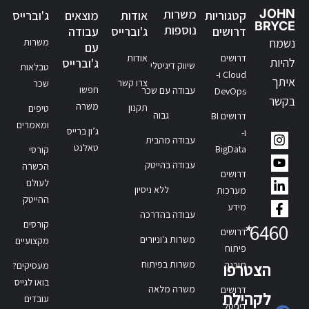
JOHN
משרות
קטגוריות
אודות
מוצאים
ג'וברייס
BRYCE
נוספות
דרושים
ג'וברייס
עבודה
נשמח
משרות
עם
דרושים
אודות
להיות
ג'וברייס
שיווק דיגיטלי
טבלאות
Cloud ו-
איתך
צרו קשר
שכר
חפשו
עבודה עם שכר
DevOps
בקשר
משרה
תקנון
טיפים
גבוה
דרושים BI
ומאמרים
ג’ון ברייס
ו-
עבודה מהבית
טאלנט
BigData
קורסי
עבודה בהייטק
הכשרה
דרושים
לעולם
ללא ניסיון
מערכות
ההייטק
מידע
עבודה בהדרכה
קורסים
*
6460
דרושים
משרות ג'וניורים
מקצועיים
פיתוח
משרות בפיתוח
תוכנה
הצטרפו
מעסיקים?
בואו לגייס
משרה מלאה
דרושים
לקהילת
עובדים
דיגיטל