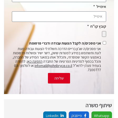
אימייל
קובץ קו"ח
אני מסכים/ה לקבל הצעות עבודה ודברי פרסומת
אני מסכים/ה שג'ון ברייס הדרכה תשלח לי הצעות עבודה מעת
לעת ותשתמש במידע למטרות שיווק, דיוור ישיר ומשלוח פרסומות
באמצעי הקשר שמסרתי, ותכלול אותו במאגר המידע של החברה,
והכל בכפוף למדיניות הפרטיות של החברה
הזמינה כאן
. להסרה
בעתיד פנה/י לדוא"ל
infomail@johnbryce.co.il
או לטלפון: 03-
7100777.
שליחה
שיתוף משרה
Whatsapp
פייסבוק
LinkedIn