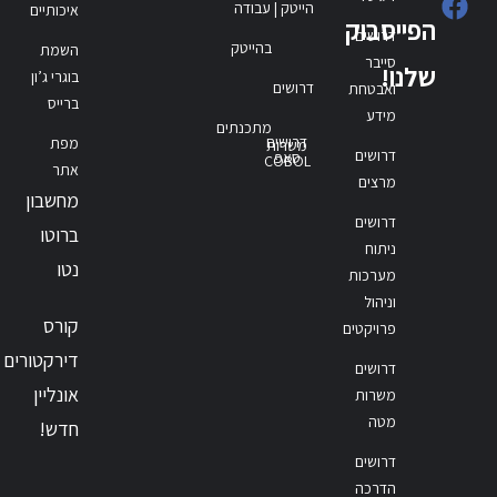
הייטק | עבודה
איכותיים
הפייסבוק
דרושים
בהייטק
השמת
סייבר
שלנו!
בוגרי ג’ון
דרושים
ואבטחת
ברייס
מידע
מתכנתים
דרושים
מפת
משרות
דרושים
סאפ
COBOL
אתר
מרצים
מחשבון
דרושים
ברוטו
ניתוח
נטו
מערכות
וניהול
קורס
פרויקטים
דירקטורים
דרושים
אונליין
משרות
מטה
חדש!
דרושים
הדרכה