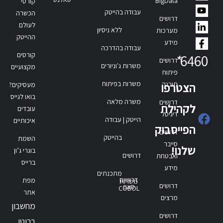
BigData
קורסי
עבודה בהייטק
הכשרה
דרושים
לעולם
ללא ניסיון
מערכות
ההייטק
מידע
עבודה בהדרכה
קורסים
*
6460
דרושים
משרות ג'וניורים
מקצועיים
פיתוח
משרות בפיתוח
תוכנה
הצטרפו
מעסיקים?
בואו לגייס
משרה מלאה
דרושים
לקהילת
עובדים
דיגיטל
הייטק | עבודה
איכותיים
הפייסבוק
דרושים
בהייטק
השמת
סייבר
שלנו!
בוגרי ג’ון
דרושים
ואבטחת
ברייס
מידע
מתכנתים
דרושים
מפת
משרות
דרושים
סאפ
COBOL
אתר
מרצים
מחשבון
דרושים
ברוטו