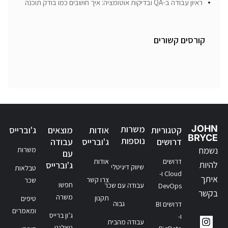
ראיון עבודה ב-QA ובדיקות אוטומציה: איך חושבים כמו בודק תוכנה
קורסים קשורים
JOHN
משרות
קטגוריות
אודות
מוצאים
ג'וברייס
BRYCE
נוספות
דרושים
ג'וברייס
עבודה
נשמח
משרות
עם
דרושים
אודות
להיות
ג'וברייס
שיווק דיגיטלי
טבלאות
Cloud ו-
איתך
צרו קשר
שכר
חפשו
עבודה עם שכר
DevOps
בקשר
משרה
תקנון
טיפים
גבוה
דרושים BI
ומאמרים
ג’ון ברייס
ו-
עבודה מהבית
טאלנט