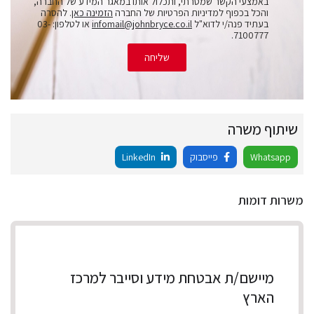
באמצעי הקשר שמסרתי, ותכלול אותו במאגר המידע של החברה,
והכל בכפוף למדיניות הפרטיות של החברה
הזמינה כאן
. להסרה
בעתיד פנה/י לדוא"ל
infomail@johnbryce.co.il
או לטלפון: 03-
7100777.
שליחה
שיתוף משרה
Whatsapp
פייסבוק
LinkedIn
משרות דומות
מיישם/ת אבטחת מידע וסייבר למרכז
הארץ