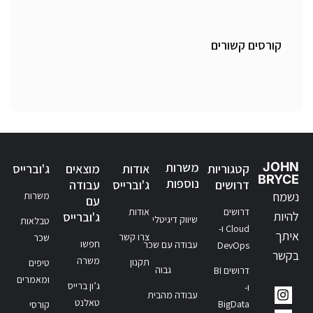
קורסים קשורים
JOHN
משרות
קטגוריות
אודות
מוצאים
ג'וברייס
BRYCE
נוספות
דרושים
ג'וברייס
עבודה
נשמח
משרות
עם
דרושים
אודות
להיות
ג'וברייס
שיווק דיגיטלי
טבלאות
Cloud ו-
איתך
צרו קשר
שכר
חפשו
עבודה עם שכר
DevOps
בקשר
משרה
תקנון
טיפים
גבוה
דרושים BI
ומאמרים
ג’ון ברייס
ו-
עבודה מהבית
טאלנט
BigData
קורסי