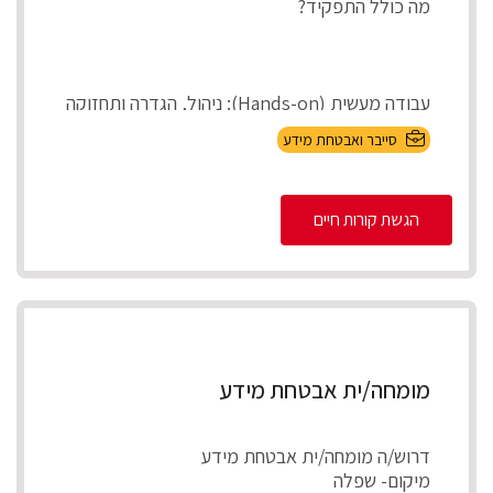
מה כולל התפקיד?
עבודה מעשית (Hands-on): ניהול, הגדרה ותחזוקה
של מערכות אבטחת המידע בארגון (On-Premises
סייבר ואבטחת מידע
ובענן).
הגשת קורות חיים
Incident Respons...
מומחה/ית אבטחת מידע
דרוש/ה מומחה/ית אבטחת מידע
מיקום- שפלה