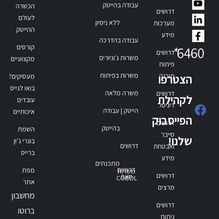
עבודה בהייטק
הכשרה
דרושים
לעולם
ללא ניסיון
מערכות
ההייטק
מידע
עבודה בהדרכה
קורסים
*
6460
דרושים
משרות ג'וניורים
מקצועיים
פיתוח
משרות בפיתוח
תוכנה
הצטרפו
מעסיקים?
בואו לגייס
משרה מלאה
דרושים
לקהילת
עובדים
דיגיטל
הייטק | עבודה
איכותיים
הפייסבוק
דרושים
בהייטק
השמת
סייבר
שלנו!
בוגרי ג’ון
דרושים
ואבטחת
ברייס
מידע
מתכנתים
דרושים
מפת
משרות
דרושים
סאפ
COBOL
אתר
מרצים
מחשבון
דרושים
ברוטו
ניתוח