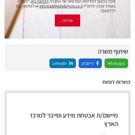
והכל בכפוף למדיניות הפרטיות של החברה
הזמינה כאן
. להסרה
בעתיד פנה/י לדוא"ל
infomail@johnbryce.co.il
או לטלפון: 03-
7100777.
שליחה
שיתוף משרה
Whatsapp
פייסבוק
LinkedIn
משרות דומות
מיישם/ת אבטחת מידע וסייבר למרכז
הארץ