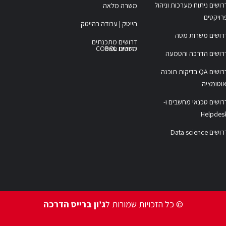
רושים ניתוח מערכות וניהול
משרה מלאה
רויקטים
הייטק | עבודה בהייטק
רושים משרות מטה
דרושים מתכנתים
משרות COBOL
דרושים סאפ
רושים הדרכה והטמעה
דרושים QA בדיקות תוכנה
אוטומציה
רושים טכנאי מחשבים ו-
Helpdes
ושים Data science
© כל הזכויות שמורות ל
ג’ון ברייס הדרכה