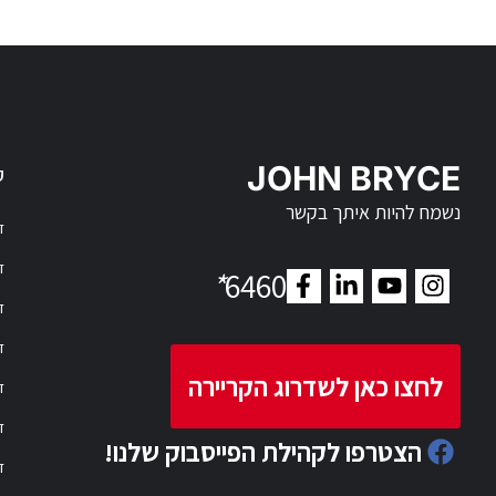
JOHN BRYCE
ק
נשמח להיות איתך בקשר
דר
דר
*
6460
ד
ד
לחצו כאן לשדרוג הקריירה
ד
ד
הצטרפו לקהילת הפייסבוק שלנו!
ד