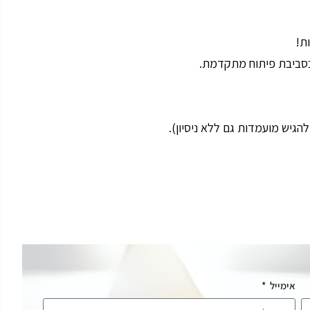
ת!
אימייל