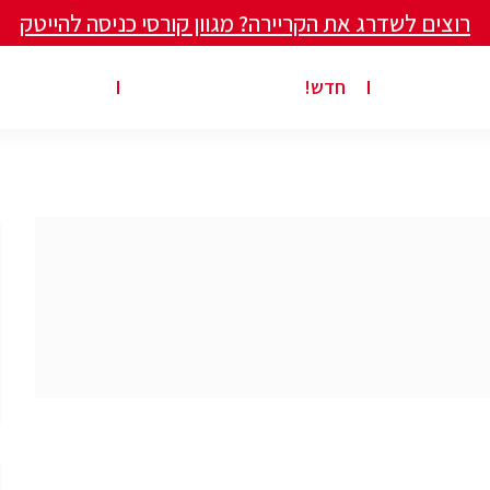
רוצים לשדרג את הקריירה? מגוון קורסי כניסה להייטק
ים ומאמרים
פרסום משרה באתר
ג’ון ברייס ט
חדש!