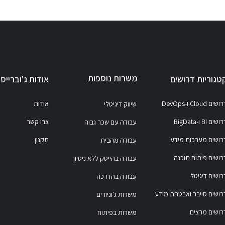
משרות נוספות
טגוריות דרושים
אודות ג'וברייס
ושים Cloud ו-DevOps
אודות
שיווק דיגיטלי
ושים BI ו-BigData
צרו קשר
עבודה עם שכר גבוה
רושים מערכות מידע
תקנון
עבודה מהבית
רושים פיתוח תוכנה
עבודה בהייטק ללא ניסיון
רושים דיגיטל
עבודה בהדרכה
רושים סייבר ואבטחת מידע
משרות ג'וניורים
רושים מרצים
משרות בפיתוח