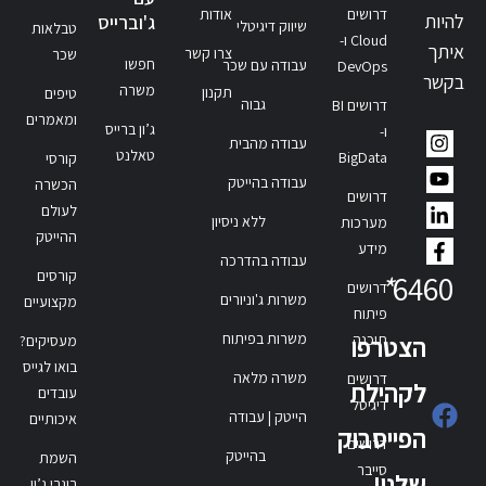
דרושים
אודות
להיות
ג'וברייס
שיווק דיגיטלי
טבלאות
Cloud ו-
איתך
צרו קשר
שכר
חפשו
עבודה עם שכר
DevOps
בקשר
משרה
תקנון
טיפים
גבוה
דרושים BI
ומאמרים
ג’ון ברייס
ו-
עבודה מהבית
טאלנט
BigData
קורסי
עבודה בהייטק
הכשרה
דרושים
לעולם
ללא ניסיון
מערכות
ההייטק
מידע
עבודה בהדרכה
קורסים
*
6460
דרושים
משרות ג'וניורים
מקצועיים
פיתוח
משרות בפיתוח
תוכנה
הצטרפו
מעסיקים?
בואו לגייס
משרה מלאה
דרושים
לקהילת
עובדים
דיגיטל
הייטק | עבודה
איכותיים
הפייסבוק
דרושים
בהייטק
השמת
סייבר
שלנו!
בוגרי ג’ון