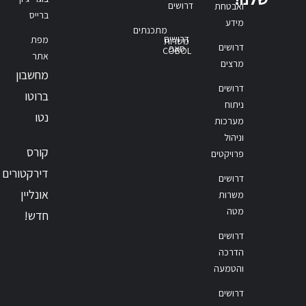
דרושים
ואבטחת
ברייס
מידע
מתכנתים
דרושים
מפת
משרות
דרושים
סאפ
COBOL
אתר
מרצים
מחשבון
דרושים
ברוטו
ניתוח
נטו
מערכות
וניהול
קורס
פרויקטים
דירקטורים
דרושים
אונליין
משרות
מטה
חדש!
דרושים
הדרכה
והטמעה
דרושים