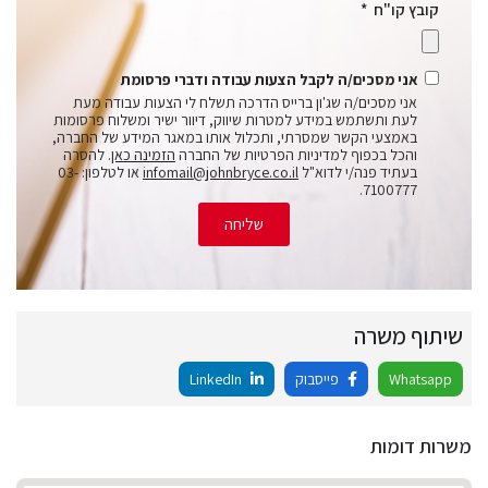
קובץ קו"ח
אני מסכים/ה לקבל הצעות עבודה ודברי פרסומת
אני מסכים/ה שג'ון ברייס הדרכה תשלח לי הצעות עבודה מעת
לעת ותשתמש במידע למטרות שיווק, דיוור ישיר ומשלוח פרסומות
באמצעי הקשר שמסרתי, ותכלול אותו במאגר המידע של החברה,
והכל בכפוף למדיניות הפרטיות של החברה
הזמינה כאן
. להסרה
בעתיד פנה/י לדוא"ל
infomail@johnbryce.co.il
או לטלפון: 03-
7100777.
שליחה
שיתוף משרה
Whatsapp
פייסבוק
LinkedIn
משרות דומות