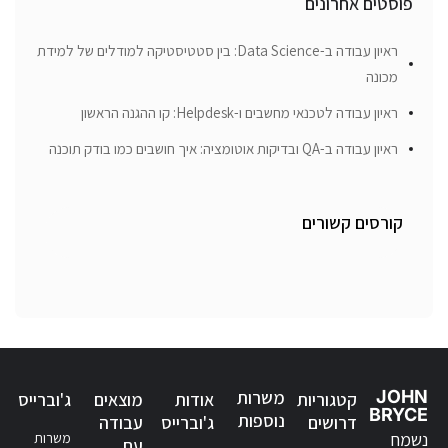
פוסטים אחרונים
ראיון עבודה ב-Data Science: בין סטטיסטיקה למודלים של למידת
מכונה
ראיון עבודה לטכנאי מחשבים ו-Helpdesk: קו ההגנה הראשון
ראיון עבודה ב-QA ובדיקות אוטומציה: איך חושבים כמו בודק תוכנה
קורסים קשורים
JOHN
משרות
קטגוריות
אודות
מוצאים
ג'וברייס
BRYCE
נוספות
דרושים
ג'וברייס
עבודה
נשמח
משרות
עם