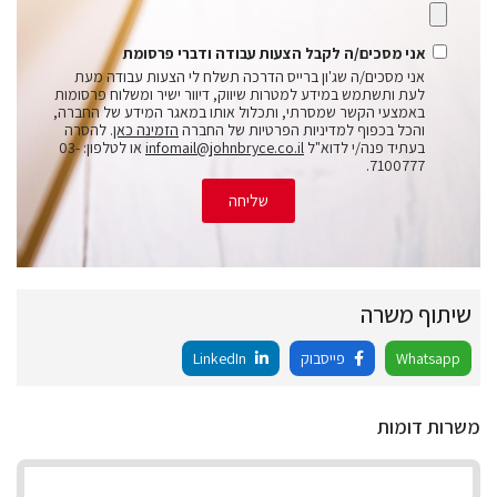
אני מסכים/ה לקבל הצעות עבודה ודברי פרסומת
אני מסכים/ה שג'ון ברייס הדרכה תשלח לי הצעות עבודה מעת
לעת ותשתמש במידע למטרות שיווק, דיוור ישיר ומשלוח פרסומות
באמצעי הקשר שמסרתי, ותכלול אותו במאגר המידע של החברה,
והכל בכפוף למדיניות הפרטיות של החברה
הזמינה כאן
. להסרה
בעתיד פנה/י לדוא"ל
infomail@johnbryce.co.il
או לטלפון: 03-
7100777.
שליחה
שיתוף משרה
Whatsapp
פייסבוק
LinkedIn
משרות דומות