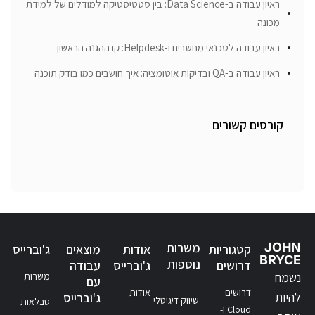
ראיון עבודה ב-Data Science: בין סטטיסטיקה למודלים של למידת
מכונה
ראיון עבודה לטכנאי מחשבים ו-Helpdesk: קו ההגנה הראשון
ראיון עבודה ב-QA ובדיקות אוטומציה: איך חושבים כמו בודק תוכנה
קורסים קשורים
JOHN
משרות
קטגוריות
אודות
מוצאים
ג'וברייס
BRYCE
נוספות
דרושים
ג'וברייס
עבודה
נשמח
משרות
עם
דרושים
אודות
להיות
ג'וברייס
שיווק דיגיטלי
טבלאות
Cloud ו-