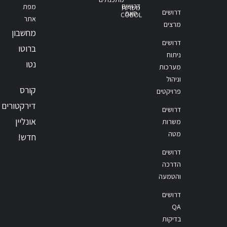
דרושים
מפת
משרות
דרושים
סאפ
COBOL
אתר
מרצים
מחשבון
דרושים
ברוטו
ניתוח
נטו
מערכות
וניהול
קורס
פרויקטים
דירקטורים
דרושים
אונליין
משרות
מטה
חדש!
דרושים
הדרכה
והטמעה
דרושים
QA
בדיקות