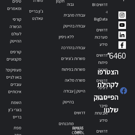
משרה
תקנון
טיפים
גבוה
דרושים BI
ומאמרים
ג’ון ברייס
ו-
עבודה מהבית
טאלנט
BigData
קורסי
עבודה בהייטק
הכשרה
דרושים
לעולם
ללא ניסיון
מערכות
ההייטק
מידע
עבודה בהדרכה
קורסים
*
6460
דרושים
משרות ג'וניורים
מקצועיים
פיתוח
משרות בפיתוח
תוכנה
הצטרפו
מעסיקים?
בואו לגייס
משרה מלאה
דרושים
לקהילת
עובדים
דיגיטל
הייטק | עבודה
איכותיים
הפייסבוק
דרושים
בהייטק
השמת
סייבר
שלנו!
בוגרי ג’ון
דרושים
ואבטחת
ברייס
מידע
מתכנתים
דרושים
מפת
משרות
דרושים
סאפ
COBOL
אתר