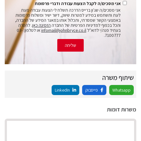
אני מסכים/ה לקבל הצעות עבודה ודברי פרסומת
אני מסכים/ה שג'ון ברייס הדרכה תשלח לי הצעות עבודה מעת
לעת ותשתמש במידע למטרות שיווק, דיוור ישיר ומשלוח פרסומות
באמצעי הקשר שמסרתי, ותכלול אותו במאגר המידע של החברה,
והכל בכפוף למדיניות הפרטיות של החברה
הזמינה כאן
. להסרה
בעתיד פנה/י לדוא"ל
infomail@johnbryce.co.il
או לטלפון: 03-
7100777.
שליחה
שיתוף משרה
Whatsapp
פייסבוק
LinkedIn
משרות דומות