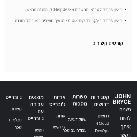
ראיון עבודה לטכנאי מחשבים ו-Helpdesk: קו ההגנה הראשון
ראיון עבודה ב-QA ובדיקות אוטומציה: איך חושבים כמו בודק תוכנה
קורסים קשורים
JOHN
משרות
קטגוריות
אודות
מוצאים
ג'וברייס
BRYCE
נוספות
דרושים
ג'וברייס
עבודה
נשמח
משרות
עם
דרושים
אודות
להיות
ג'וברייס
שיווק דיגיטלי
טבלאות
Cloud ו-
איתך
צרו קשר
שכר
חפשו
עבודה עם שכר
DevOps
בקשר