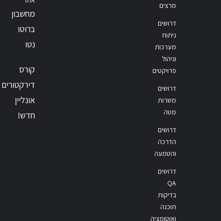
מרצים
מחשבון
דרושים
ברוטו
ניתוח
נטו
מערכות
וניהול
קורס
פרויקטים
דירקטורים
דרושים
אונליין
משרות
מטה
חדש!
דרושים
הדרכה
והטמעה
דרושים
QA
בדיקות
תוכנה
ואוטומציה