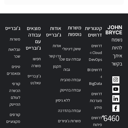
JOHN
משרות
קטגוריות
אודות
מוצאים
ג'וברייס
BRYCE
נוספות
דרושים
ג'וברייס
עבודה
נשמח
משרות
עם
דרושים
אודות
להיות
ג'וברייס
שיווק דיגיטלי
טבלאות
Cloud ו-
איתך
צרו קשר
שכר
חפשו
עבודה עם שכר
DevOps
בקשר
משרה
תקנון
טיפים
גבוה
דרושים BI
ומאמרים
ג’ון ברייס
ו-
עבודה מהבית
טאלנט
BigData
קורסי
עבודה בהייטק
הכשרה
דרושים
לעולם
ללא ניסיון
מערכות
ההייטק
מידע
עבודה בהדרכה
קורסים
*
6460
דרושים
משרות ג'וניורים
מקצועיים
פיתוח