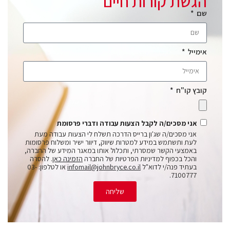
הגשת קורות חיים
שם
אימייל
קובץ קו"ח
אני מסכים/ה לקבל הצעות עבודה ודברי פרסומת
אני מסכים/ה שג'ון ברייס הדרכה תשלח לי הצעות עבודה מעת
לעת ותשתמש במידע למטרות שיווק, דיוור ישיר ומשלוח פרסומות
באמצעי הקשר שמסרתי, ותכלול אותו במאגר המידע של החברה,
והכל בכפוף למדיניות הפרטיות של החברה
הזמינה כאן
. להסרה
בעתיד פנה/י לדוא"ל
infomail@johnbryce.co.il
או לטלפון: 03-
7100777.
שליחה