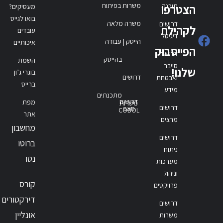
משרות בפיתוח
תוכנה
הצטרפו
מעסיקים?
בואו לגייס
משרה מלאה
דרושים
לקהילת
עובדים
דיגיטל
הייטק | עבודה
איכותיים
הפייסבוק
דרושים
בהייטק
השמת
סייבר
שלנו!
בוגרי ג’ון
דרושים
ואבטחת
ברייס
מידע
מתכנתים
דרושים
מפת
משרות
דרושים
סאפ
COBOL
אתר
מרצים
מחשבון
דרושים
ברוטו
ניתוח
נטו
מערכות
וניהול
קורס
פרויקטים
דירקטורים
דרושים
אונליין
משרות