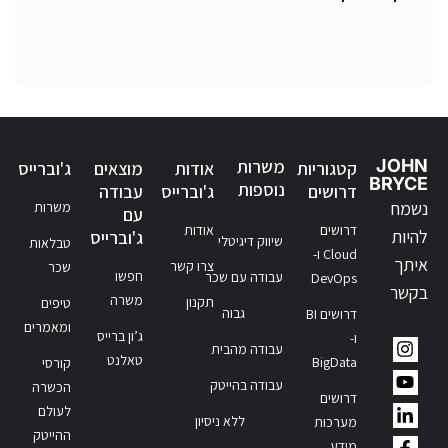
JOHN
משרות
קטגוריות
אודות
מוצאים
ג'וברייס
BRYCE
נוספות
דרושים
ג'וברייס
עבודה
נשמח
משרות
עם
דרושים
אודות
להיות
ג'וברייס
שיווק דיגיטלי
טבלאות
Cloud ו-
איתך
צרו קשר
שכר
חפשו
עבודה עם שכר
DevOps
בקשר
משרה
תקנון
טיפים
גבוה
דרושים BI
ומאמרים
ג’ון ברייס
ו-
עבודה מהבית
טאלנט
BigData
קורסי
עבודה בהייטק
הכשרה
דרושים
לעולם
ללא ניסיון
מערכות
ההייטק
מידע