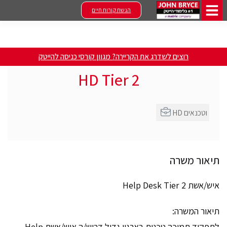
הגשת קורות חיים
רוצים לשדרג את הקריירה? מגוון קורסי כניסה להייטק
HD Tier 2
HD וטכנאים
תיאור משרה
איש/אשת Help Desk Tier 2
תיאור המשרה:
לתפקיד תמיכה טכנית בארגון גדול דרוש/ה איש/אשת Help