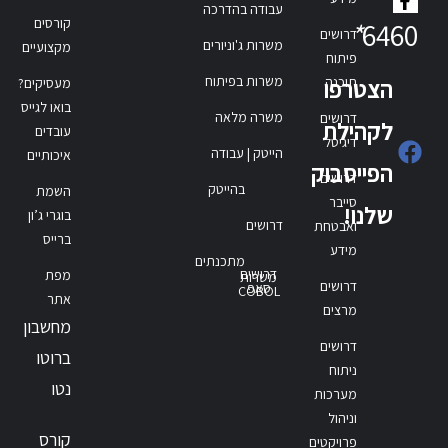
עבודה בהדרכה
קורסים
*
6460
דרושים
משרות ג'וניורים
מקצועיים
פיתוח
משרות בפיתוח
תוכנה
הצטרפו
מעסיקים?
בואו לגייס
משרה מלאה
דרושים
לקהילת
עובדים
דיגיטל
הייטק | עבודה
איכותיים
הפייסבוק
דרושים
בהייטק
השמת
סייבר
שלנו!
בוגרי ג’ון
דרושים
ואבטחת
ברייס
מידע
מתכנתים
דרושים
מפת
משרות
דרושים
סאפ
COBOL
אתר
מרצים
מחשבון
דרושים
ברוטו
ניתוח
נטו
מערכות
וניהול
קורס
פרויקטים