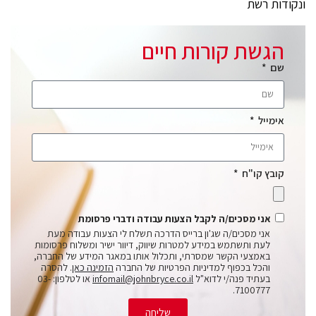
ונקודות רשת
הגשת קורות חיים
שם
אימייל
קובץ קו"ח
אני מסכים/ה לקבל הצעות עבודה ודברי פרסומת
אני מסכים/ה שג'ון ברייס הדרכה תשלח לי הצעות עבודה מעת
לעת ותשתמש במידע למטרות שיווק, דיוור ישיר ומשלוח פרסומות
באמצעי הקשר שמסרתי, ותכלול אותו במאגר המידע של החברה,
והכל בכפוף למדיניות הפרטיות של החברה
הזמינה כאן
. להסרה
בעתיד פנה/י לדוא"ל
infomail@johnbryce.co.il
או לטלפון: 03-
7100777.
שליחה