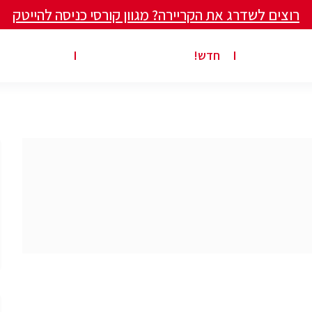
רוצים לשדרג את הקריירה? מגוון קורסי כניסה להייטק
ים ומאמרים
פרסום משרה באתר
ג’ון ברייס ט
חדש!