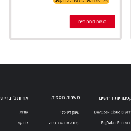
ניתוח מערכות וניהול פרויקטים
ניהול מספר פרויקטים במקביל להקמת,
התאמת והטמע...
הגשת קורות חיים
משרות נוספות
טגוריות דרושים
אודות ג'וברייס
ושים Cloud ו-DevOps
אודות
שיווק דיגיטלי
ושים BI ו-BigData
צרו קשר
עבודה עם שכר גבוה