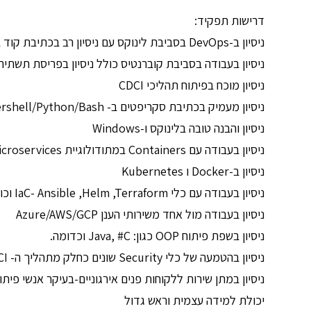
דרישות תפקיד:
ניסיון ב-DevOps בסביבת לינוקס עם ניסיון רב בכתיבת קוד ב Python או Bash
ניסיון בעבודה בסביבת קוברנטיס כולל ניסיון בפריסת תשתית ode a as Infrastracture
ניסיון מוכח בפיתוח תהליכי CDCI
ניסיון מעמיק בכתיבת סקריפטים ב- Powershell/Python/Bash
ניסיון והבנה טובה בלינוקס ו-Windows
ניסיון בעבודה עם Containers במתודולוגיית Microservices
ניסיון ב-Docker ו Kubernetes
ניסיון בעבודה עם כלי IaC- Ansible ,Helm ,Terraform וכו’
ניסיון בעבודה מול אחד משירותי הענן Azure/AWS/GCP
ניסיון בשפת פיתוח OOP כגון: Java, #C וכדומה.
ניסיון בהטמעה של כלי Security שונים כחלק מתהליך ה- CDCI
ניסיון במתן שירות ללקוחות פנים אירגוניים-בעיקר אנשי פית
יכולת למידה עצמית וראש גדול