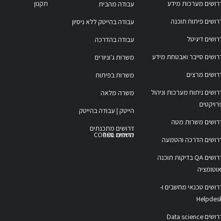
רושים מערכות מידע
תקנון
עבודה מהבית
רושים פיתוח תוכנה
עבודה בהייטק ללא ניסיון
רושים דיגיטל
עבודה בהדרכה
רושים סייבר ואבטחת מידע
משרות ג'וניורים
רושים מרצים
משרות בפיתוח
רושים ניתוח מערכות וניהול
משרה מלאה
רויקטים
הייטק | עבודה בהייטק
רושים משרות מטה
דרושים מתכנתים
משרות COBOL
דרושים סאפ
רושים הדרכה והטמעה
דרושים QA בדיקות תוכנה
אוטומציה
רושים טכנאי מחשבים ו-
Helpdes
ושים Data science