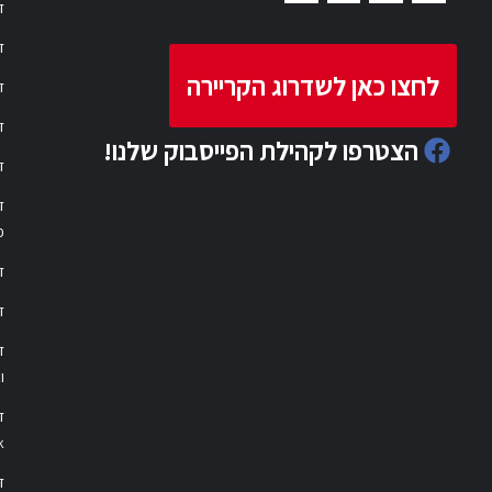
ד
ד
לחצו כאן לשדרוג הקריירה
ד
ד
הצטרפו לקהילת הפייסבוק שלנו!
ד
ד
פ
ד
ד
ו
ד
k
דר