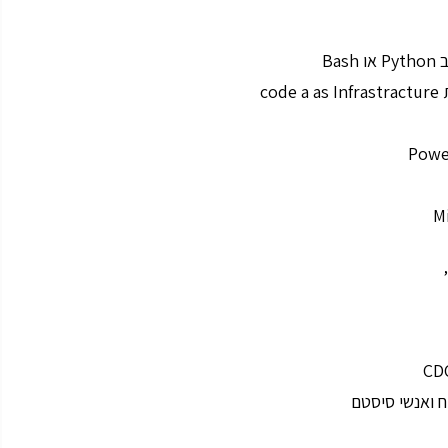
c
וח ואנשי סיסטם