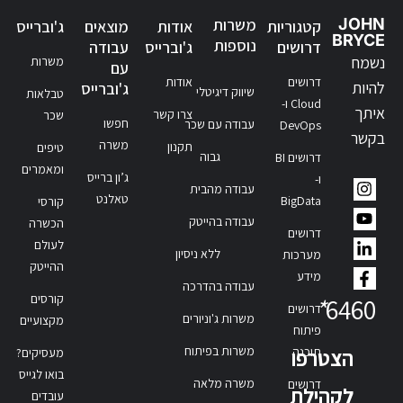
JOHN
משרות
קטגוריות
אודות
מוצאים
ג'וברייס
BRYCE
נוספות
דרושים
ג'וברייס
עבודה
נשמח
משרות
עם
דרושים
אודות
להיות
ג'וברייס
שיווק דיגיטלי
טבלאות
Cloud ו-
איתך
צרו קשר
שכר
חפשו
עבודה עם שכר
DevOps
בקשר
משרה
תקנון
טיפים
גבוה
דרושים BI
ומאמרים
ג’ון ברייס
ו-
עבודה מהבית
טאלנט
BigData
קורסי
עבודה בהייטק
הכשרה
דרושים
לעולם
ללא ניסיון
מערכות
ההייטק
מידע
עבודה בהדרכה
קורסים
*
6460
דרושים
משרות ג'וניורים
מקצועיים
פיתוח
משרות בפיתוח
תוכנה
הצטרפו
מעסיקים?
בואו לגייס
משרה מלאה
דרושים
לקהילת
עובדים