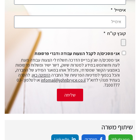
אימייל
קובץ קו"ח
אני מסכים/ה לקבל הצעות עבודה ודברי פרסומת
אני מסכים/ה שג'ון ברייס הדרכה תשלח לי הצעות עבודה מעת
לעת ותשתמש במידע למטרות שיווק, דיוור ישיר ומשלוח פרסומות
באמצעי הקשר שמסרתי, ותכלול אותו במאגר המידע של החברה,
והכל בכפוף למדיניות הפרטיות של החברה
הזמינה כאן
. להסרה
בעתיד פנה/י לדוא"ל
infomail@johnbryce.co.il
או לטלפון: 03-
7100777.
שליחה
שיתוף משרה
Whatsapp
פייסבוק
LinkedIn