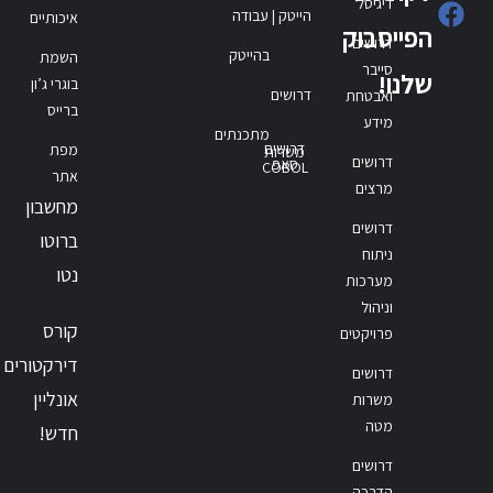
דיגיטל
הייטק | עבודה
איכותיים
הפייסבוק
דרושים
בהייטק
השמת
סייבר
שלנו!
בוגרי ג’ון
דרושים
ואבטחת
ברייס
מידע
מתכנתים
דרושים
מפת
משרות
דרושים
סאפ
COBOL
אתר
מרצים
מחשבון
דרושים
ברוטו
ניתוח
נטו
מערכות
וניהול
קורס
פרויקטים
דירקטורים
דרושים
אונליין
משרות
מטה
חדש!
דרושים
הדרכה