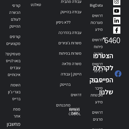
עבודה מהבית
טאלנט
BigData
קורסי
עבודה בהייטק
הכשרה
דרושים
לעולם
ללא ניסיון
מערכות
ההייטק
מידע
עבודה בהדרכה
קורסים
*
6460
דרושים
משרות ג'וניורים
מקצועיים
פיתוח
משרות בפיתוח
תוכנה
הצטרפו
מעסיקים?
בואו לגייס
משרה מלאה
דרושים
לקהילת
עובדים
דיגיטל
הייטק | עבודה
איכותיים
הפייסבוק
דרושים
בהייטק
השמת
סייבר
שלנו!
בוגרי ג’ון
דרושים
ואבטחת
ברייס
מידע
מתכנתים
דרושים
מפת
משרות
דרושים
סאפ
COBOL
אתר
מרצים
מחשבון