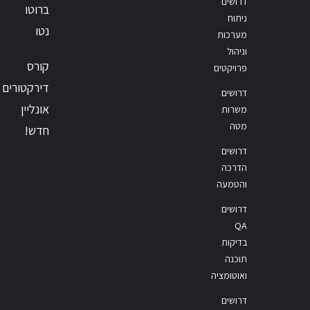
דרושים
ברוטו
ניתוח
נטו
מערכות
וניהול
קורס
פרויקטים
דירקטורים
דרושים
אונליין
משרות
מטה
חדש!
דרושים
הדרכה
והטמעה
דרושים
QA
בדיקות
תוכנה
ואוטומציה
דרושים