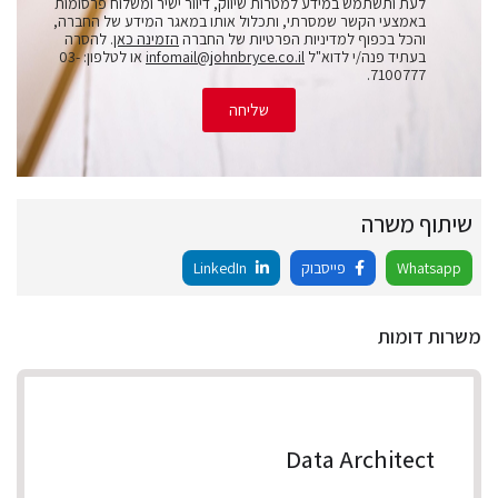
לעת ותשתמש במידע למטרות שיווק, דיוור ישיר ומשלוח פרסומות
באמצעי הקשר שמסרתי, ותכלול אותו במאגר המידע של החברה,
והכל בכפוף למדיניות הפרטיות של החברה
הזמינה כאן
. להסרה
בעתיד פנה/י לדוא"ל
infomail@johnbryce.co.il
או לטלפון: 03-
7100777.
שליחה
שיתוף משרה
Whatsapp
פייסבוק
LinkedIn
משרות דומות
Data Architect