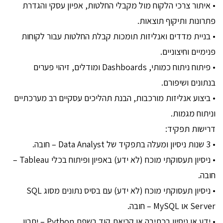
• איתור צרכי הלקוח מול מקבלי החלטות, אפיון עסקי והגדרת
פתרונות ותיקוף תוצאות.
• בניית מדדים ואנליזות תומכות קבלת החלטות עבור לקוחות
פנימיים וחיצוניים.
• פיתוח ניתוח כמותי, Dashboards ומודלים, זיהוי פערים
בנתונים ושיפורם.
• ביצוע אנליזות מורכבות, הבנת תהליכים עסקיים רב מערכתיים
וניתוח מגמות.
דרישות תפקיד:
• 3 שנות ניסיון ומעלה בתפקיד של Data Analyst – חובה.
• ניסיון תעסוקתי מוכח (לא ידע) באפיון ופיתוח בכלי Tableau –
חובה.
• ניסיון תעסוקתי מוכח (לא ידע) עם בסיס נתונים מסוג SQL
Server או MySQL – חובה.
• ידע או ניסיון בכתיבה או קריאת קוד בשפת Python – יתרון.