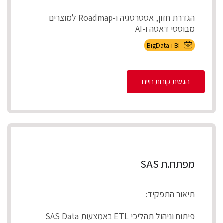
הגדרת חזון, אסטרטגיה ו-Roadmap למוצרים
מבוססי דאטה ו-AI
אפיון צרכים עסקיים ותרגומם לדרישות מוצר מדיד...
BI ו-BigData
הגשת קורות חיים
מפתח.ת SAS
תיאור התפקיד:
פיתוח וניהול תהליכי ETL באמצעות SAS Data