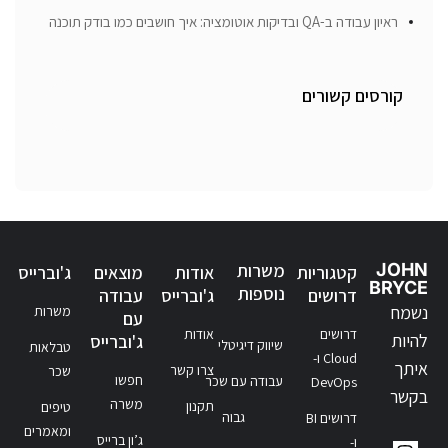
ראיון עבודה ב-QA ובדיקות אוטומציה: איך חושבים כמו בודק תוכנה
קורסים קשורים
JOHN
משרות
קטגוריות
אודות
מוצאים
ג'וברייס
BRYCE
נוספות
דרושים
ג'וברייס
עבודה
נשמח
משרות
עם
דרושים
אודות
להיות
ג'וברייס
שיווק דיגיטלי
טבלאות
Cloud ו-
איתך
צרו קשר
שכר
חפשו
עבודה עם שכר
DevOps
בקשר
משרה
תקנון
טיפים
גבוה
דרושים BI
ומאמרים
ג’ון ברייס
ו-