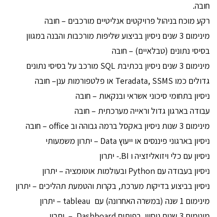
חובה.
רקע מוכח בניהול פרויקטים אנליטיים מורכבים – חובה
מינימום 3 שנים ניסיון בביצוע שליפות מורכבות והבנה במגוון
בסיסי נתונים (טבלאיים) – חובה
מינימום 3 שנים ניסיון בכתיבת SQL מורכב על בסיסי נתונים
גדולים כמו Teradata, SSMS או פלטפורמות ענן– חובה
ניסיון בתחומי סיכוני אשראי ובנקאות – חובה
עבודה בארגון גדול וראייה מערכתית – חובה
מינימום 3 שנות ניסיון באקסל ברמה גבוהה וב office – חובה
ניסיון בארגוני פיננסים או ייעוץ Data – יתרון משמעותי
ניסיון עם כלי ויזואליזציה ו BI.- יתרון
ניסיון בעבודה עם Python ובעולמות אוטומציה – יתרון
ניסיון בביצוע בדיקות מערכת, בקרות והטמעת תהליכים – יתרון
מינימום 1 שנה (במשרה האחרונה) עם tableau – יתרון
מינימום 3 שנים ניסיון בפיתוח Dashboard – יתרון