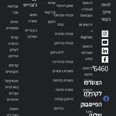
דרושים
אודות
להיות
ג'וברייס
שיווק דיגיטלי
טבלאות
Cloud ו-
איתך
צרו קשר
שכר
חפשו
עבודה עם שכר
DevOps
בקשר
משרה
תקנון
טיפים
גבוה
דרושים BI
ומאמרים
ג’ון ברייס
ו-
עבודה מהבית
טאלנט
BigData
קורסי
עבודה בהייטק
הכשרה
דרושים
לעולם
ללא ניסיון
מערכות
ההייטק
מידע
עבודה בהדרכה
קורסים
*
6460
דרושים
משרות ג'וניורים
מקצועיים
פיתוח
משרות בפיתוח
תוכנה
הצטרפו
מעסיקים?
בואו לגייס
משרה מלאה
דרושים
לקהילת
עובדים
דיגיטל
הייטק | עבודה
איכותיים
הפייסבוק
דרושים
בהייטק
השמת
סייבר
שלנו!
בוגרי ג’ון