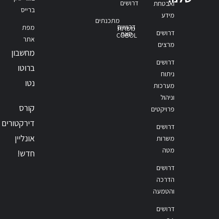
דרושים
ואבטחת
ברייס
מידע
מתכנתים
דרושים
מפת
משרות
דרושים
סאפ
COBOL
אתר
מרצים
מחשבון
דרושים
ברוטו
ניתוח
נטו
מערכות
וניהול
קורס
פרויקטים
דירקטורים
דרושים
אונליין
משרות
מטה
חדש!
דרושים
הדרכה
והטמעה
דרושים