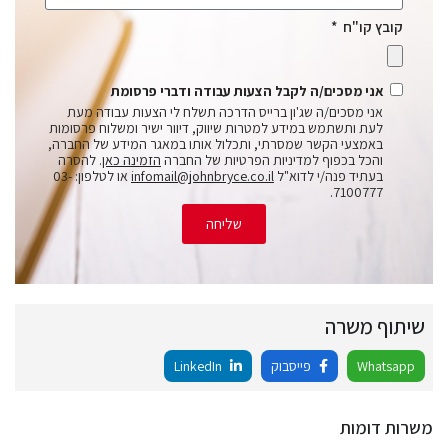
קובץ קו"ח
אני מסכים/ה לקבל הצעות עבודה ודברי פרסומת
אני מסכים/ה שג'ון ברייס הדרכה תשלח לי הצעות עבודה מעת
לעת ותשתמש במידע למטרות שיווק, דיוור ישיר ומשלוח פרסומות
באמצעי הקשר שמסרתי, ותכלול אותו במאגר המידע של החברה,
והכל בכפוף למדיניות הפרטיות של החברה
הזמינה כאן
. להסרה
בעתיד פנה/י לדוא"ל
infomail@johnbryce.co.il
או לטלפון: 03-
7100777.
שליחה
שיתוף משרה
Whatsapp
פייסבוק
LinkedIn
משרות דומות