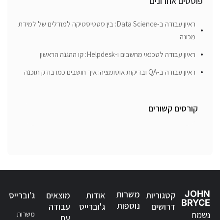
פוסטים אחרונים
ראיון עבודה ב-Data Science: בין סטטיסטיקה למודלים של למידת
מכונה
ראיון עבודה לטכנאי מחשבים ו-Helpdesk: קו ההגנה הראשון
ראיון עבודה ב-QA ובדיקות אוטומציה: איך חושבים כמו בודק תוכנה
קורסים קשורים
JOHN
משרות
קטגוריות
אודות
מוצאים
ג'וברייס
BRYCE
נוספות
דרושים
ג'וברייס
עבודה
נשמח
משרות
עם