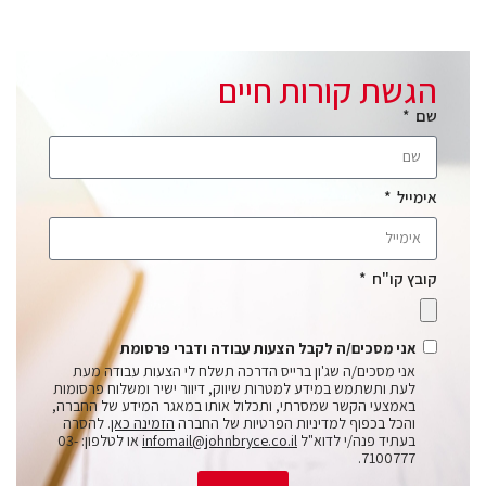
הגשת קורות חיים
שם
אימייל
קובץ קו"ח
אני מסכים/ה לקבל הצעות עבודה ודברי פרסומת
אני מסכים/ה שג'ון ברייס הדרכה תשלח לי הצעות עבודה מעת
לעת ותשתמש במידע למטרות שיווק, דיוור ישיר ומשלוח פרסומות
באמצעי הקשר שמסרתי, ותכלול אותו במאגר המידע של החברה,
והכל בכפוף למדיניות הפרטיות של החברה
הזמינה כאן
. להסרה
בעתיד פנה/י לדוא"ל
infomail@johnbryce.co.il
או לטלפון: 03-
7100777.