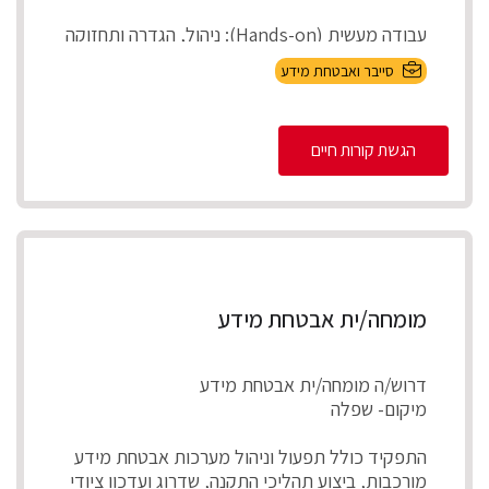
עבודה מעשית (Hands-on): ניהול, הגדרה ותחזוקה
של מערכות אבטחת המידע בארגון (On-Premises
סייבר ואבטחת מידע
ובענן).
הגשת קורות חיים
Incident Respons...
מומחה/ית אבטחת מידע
דרוש/ה מומחה/ית אבטחת מידע
מיקום- שפלה
התפקיד כולל תפעול וניהול מערכות אבטחת מידע
מורכבות, ביצוע תהליכי התקנה, שדרוג ועדכון ציודי