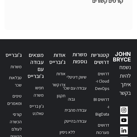
קורסים קשורים
JOHN
משרות
קטגוריות
אודות
מוצאים
ג'וברייס
BRYCE
נוספות
דרושים
ג'וברייס
עבודה
נשמח
משרות
עם
דרושים
אודות
להיות
ג'וברייס
שיווק דיגיטלי
טבלאות
Cloud ו-
איתך
צרו קשר
שכר
חפשו
עבודה עם שכר
DevOps
בקשר
משרה
תקנון
טיפים
גבוה
דרושים BI
ומאמרים
ג’ון ברייס
ו-
עבודה מהבית
טאלנט
BigData
קורסי
עבודה בהייטק
הכשרה
דרושים
לעולם
ללא ניסיון
מערכות
ההייטק