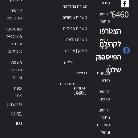
מידע
עבודה בהדרכה
קורסים
*
6460
דרושים
משרות ג'וניורים
מקצועיים
פיתוח
משרות בפיתוח
תוכנה
הצטרפו
מעסיקים?
בואו לגייס
משרה מלאה
דרושים
לקהילת
עובדים
דיגיטל
הייטק | עבודה
איכותיים
הפייסבוק
דרושים
בהייטק
השמת
סייבר
שלנו!
בוגרי ג’ון
דרושים
ואבטחת
ברייס
מידע
מתכנתים
דרושים
מפת
משרות
דרושים
סאפ
COBOL
אתר
מרצים
מחשבון
דרושים
ברוטו
ניתוח
נטו
מערכות
וניהול