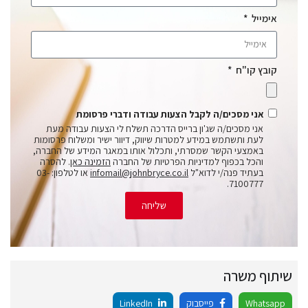
אימייל
קובץ קו"ח
אני מסכים/ה לקבל הצעות עבודה ודברי פרסומת
אני מסכים/ה שג'ון ברייס הדרכה תשלח לי הצעות עבודה מעת
לעת ותשתמש במידע למטרות שיווק, דיוור ישיר ומשלוח פרסומות
באמצעי הקשר שמסרתי, ותכלול אותו במאגר המידע של החברה,
והכל בכפוף למדיניות הפרטיות של החברה
הזמינה כאן
. להסרה
בעתיד פנה/י לדוא"ל
infomail@johnbryce.co.il
או לטלפון: 03-
7100777.
שליחה
שיתוף משרה
Whatsapp
פייסבוק
LinkedIn