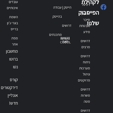
לקהילת
עובדים
דיגיטל
הייטק | עבודה
איכותיים
הפייסבוק
דרושים
בהייטק
השמת
סייבר
שלנו!
בוגרי ג’ון
דרושים
ואבטחת
ברייס
מידע
מתכנתים
דרושים
מפת
משרות
דרושים
סאפ
COBOL
אתר
מרצים
מחשבון
דרושים
ברוטו
ניתוח
נטו
מערכות
וניהול
קורס
פרויקטים
דירקטורים
דרושים
אונליין
משרות
מטה
חדש!
דרושים