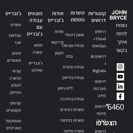
JOHN
משרות
קטגוריות
אודות
מוצאים
ג'וברייס
BRYCE
נוספות
דרושים
ג'וברייס
עבודה
נשמח
משרות
עם
דרושים
אודות
להיות
ג'וברייס
שיווק דיגיטלי
טבלאות
Cloud ו-
איתך
צרו קשר
שכר
חפשו
עבודה עם שכר
DevOps
בקשר
משרה
תקנון
טיפים
גבוה
דרושים BI
ומאמרים
ג’ון ברייס
ו-
עבודה מהבית
טאלנט
BigData
קורסי
עבודה בהייטק
הכשרה
דרושים
לעולם
ללא ניסיון
מערכות
ההייטק
מידע
עבודה בהדרכה
קורסים
*
6460
דרושים
משרות ג'וניורים
מקצועיים
פיתוח
משרות בפיתוח
תוכנה
הצטרפו
מעסיקים?
בואו לגייס
משרה מלאה
דרושים