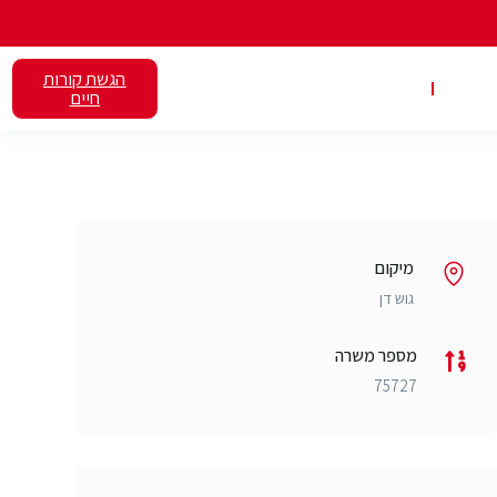
הגשת קורות
אלנט
השכרת כיתות
חיים
מיקום
גוש דן
מספר משרה
75727