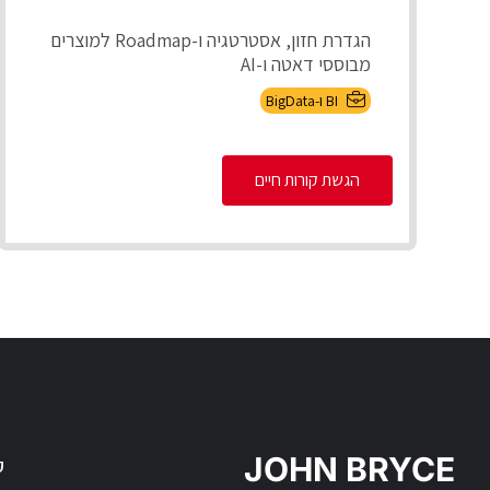
הגדרת חזון, אסטרטגיה ו-Roadmap למוצרים
מבוססי דאטה ו-AI
אפיון צרכים עסקיים ותרגומם לדרישות מוצר
BI ו-BigData
מדיד...
הגשת קורות חיים
JOHN BRYCE
ק