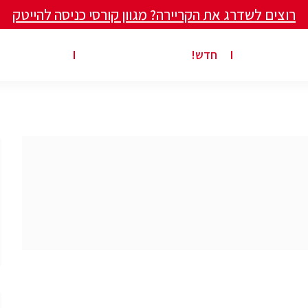
רוצים לשדרג את הקריירה? מגוון קורסי כניסה להייטק
ים ומאמרים
פרסום משרה באתר
ג’ון ברייס ט
חדש!