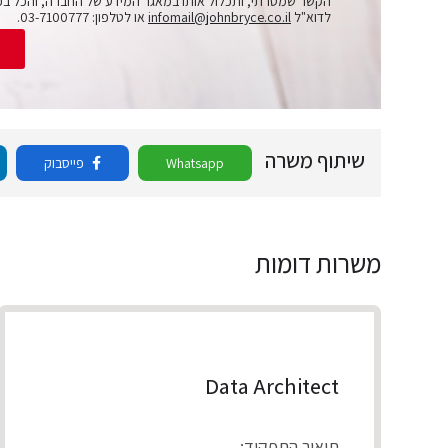
הקשר שמסרתי, ותכלול אותו במאגר המידע של החברה, והכל בכ
לדוא"ל
infomail@johnbryce.co.il
או לטלפון: 03-7100777.
ש
שיתוף משרה
Whatsapp
פייסבוק
משרות דומות
Data Architect
תיאור התפקיד: