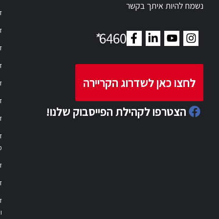
נשמח להיות איתך בקשר
דר
דר
*
6460
ד
ד
לחצו כאן לשדרוג הקריירה
ד
ד
הצטרפו לקהילת הפייסבוק שלנו!
ד
ד
פ
ד
ד
ו