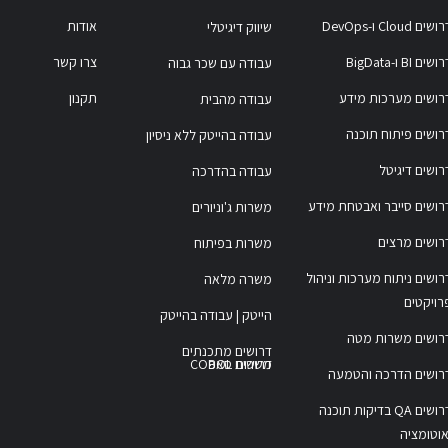
ושים Cloud ו-DevOps
אודות
שיווק דיגיטלי
ושים BI ו-BigData
צרו קשר
עבודה עם שכר גבוה
רושים מערכות מידע
תקנון
עבודה מהבית
רושים פיתוח תוכנה
עבודה בהייטק ללא ניסיון
רושים דיגיטל
עבודה בהדרכה
רושים סייבר ואבטחת מידע
משרות ג'וניורים
רושים מרצים
משרות בפיתוח
רושים ניתוח מערכות וניהול
משרה מלאה
רויקטים
הייטק | עבודה בהייטק
רושים משרות מטה
דרושים מתכנתים
משרות COBOL
דרושים סאפ
רושים הדרכה והטמעה
דרושים QA בדיקות תוכנה
אוטומציה