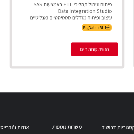
פיתוח וניהול תהליכי ETL באמצעות SAS
Data Integration Studio
עיצוב ופיתוח מודלים סטטיסטיים ואנליטיים
בSAS
BI ו-BigData
ניהול ותחזוקת ...
הגשת קורות חיים
משרות נוספות
טגוריות דרושים
אודות ג'וברייס