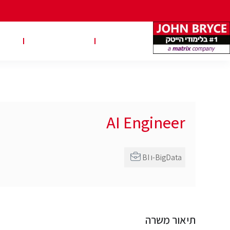
משרות
טבלאות שכר
טיפ
AI Engineer
BI ו-BigData
תיאור משרה