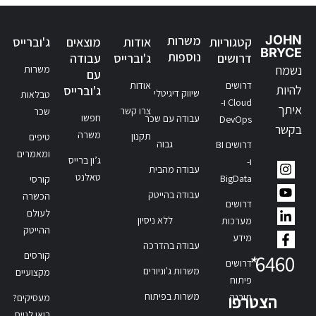
JOHN
משרות
קטגוריות
אודות
מוצאים
ג'וברייס
BRYCE
נוספות
דרושים
ג'וברייס
עבודה
נשמח
משרות
עם
דרושים
אודות
להיות
ג'וברייס
שיווק דיגיטלי
טבלאות
Cloud ו-
איתך
צרו קשר
שכר
חפשו
עבודה עם שכר
DevOps
בקשר
משרה
תקנון
טיפים
גבוה
דרושים BI
ומאמרים
ג’ון ברייס
ו-
עבודה מהבית
טאלנט
BigData
קורסי
עבודה בהייטק
הכשרה
דרושים
לעולם
ללא ניסיון
מערכות
ההייטק
מידע
עבודה בהדרכה
קורסים
*
6460
דרושים
משרות ג'וניורים
מקצועיים
פיתוח
משרות בפיתוח
תוכנה
הצטרפו
מעסיקים?
בואו לגייס