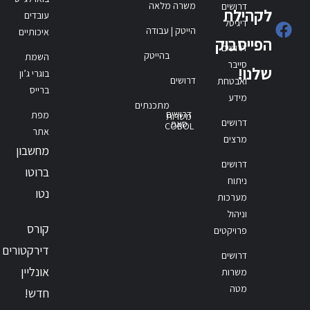
משרה מלאה
דרושים
לקהילת
עובדים
דיגיטל
הייטק | עבודה
איכותיים
הפייסבוק
דרושים
בהייטק
השמת
סייבר
שלנו!
בוגרי ג’ון
דרושים
ואבטחת
ברייס
מידע
מתכנתים
דרושים
מפת
משרות
דרושים
סאפ
COBOL
אתר
מרצים
מחשבון
דרושים
ברוטו
ניתוח
נטו
מערכות
וניהול
קורס
פרויקטים
דירקטורים
דרושים
אונליין
משרות
מטה
חדש!