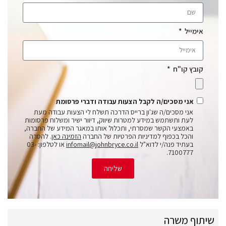
אימייל
קובץ קו"ח
אני מסכים/ה לקבל הצעות עבודה ודברי פרסומת
אני מסכים/ה שג'ון ברייס הדרכה תשלח לי הצעות עבודה מעת
לעת ותשתמש במידע למטרות שיווק, דיוור ישיר ומשלוח פרסומות
באמצעי הקשר שמסרתי, ותכלול אותו במאגר המידע של החברה,
והכל בכפוף למדיניות הפרטיות של החברה
הזמינה כאן
. להסרה
בעתיד פנה/י לדוא"ל
infomail@johnbryce.co.il
או לטלפון: 03-
7100777.
שליחה
שיתוף משרה