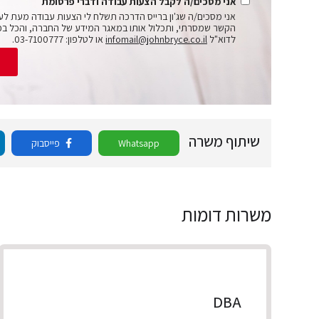
אני מסכים/ה לקבל הצעות עבודה ודברי פרסומת
אני מסכים/ה שג'ון ברייס הדרכה תשלח לי הצעות עבודה מעת לע
הקשר שמסרתי, ותכלול אותו במאגר המידע של החברה, והכל בכ
לדוא"ל
infomail@johnbryce.co.il
או לטלפון: 03-7100777.
ש
שיתוף משרה
Whatsapp
פייסבוק
משרות דומות
DBA