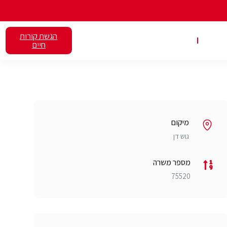
הגשת קורות
אלנט
השכרת כיתות
חיים
מיקום
גוש דן
מספר משרה
75520