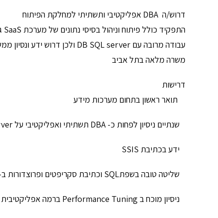
דרוש/ה DBA אפליקטיבי ותשתיתי למחלקת הפיתוח
התפקיד כולל פיתוח וניהול בסיסי נתונים של מערכת SaaS גדולה המשרתת מאות אלפי משתמשים,
עבודה מרובה עם DB SQL server ולכן דרוש ידע ונסיון ממשי בכתיבת סקריפטים ושאילתות
משרה מלאה בתל אביב
דרישות
תואר ראשון בתחום מערכות מידע
שנתיים ניסיון לפחות כ- DBA תשתיתי ואפליקטיבי על MS SQL server
ידע בכתיבת SSIS
שליטה טובה בשפתSQL וכתיבת סקריפטים ופרוצדורות ב-SQL
ניסיון מוכח ב Performance Tuning ברמה אפליקטיבית