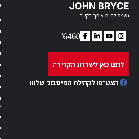
JOHN BRYCE
ק
נשמח להיות איתך בקשר
דר
דר
*
6460
ד
ד
לחצו כאן לשדרוג הקריירה
ד
ד
הצטרפו לקהילת הפייסבוק שלנו!
ד
ד
פ
ד
ד