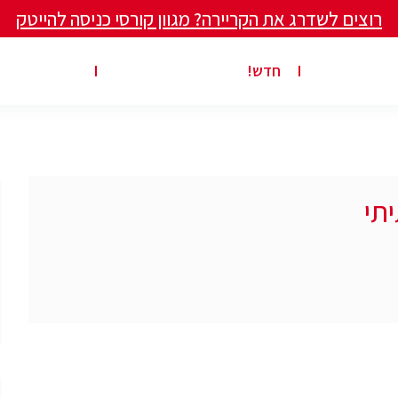
רוצים לשדרג את הקריירה? מגוון קורסי כניסה להייטק
ים ומאמרים
פרסום משרה באתר
ג’ון ברייס ט
חדש!