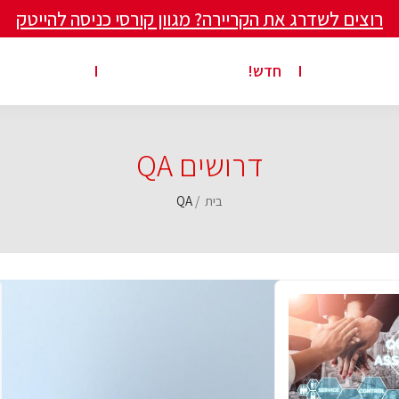
רוצים לשדרג את הקריירה? מגוון קורסי כניסה להייטק
ים ומאמרים
פרסום משרה באתר
ג’ון ברייס ט
חדש!
דרושים QA
בית
QA