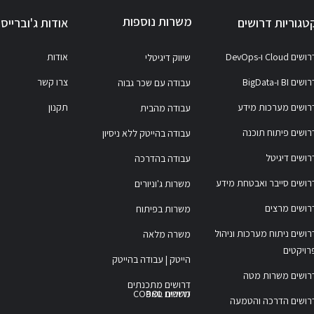
משרות נוספות
טגוריות דרושים
אודות ג'וברייס
ושים Cloud ו-DevOps
אודות
שיווק דיגיטלי
ושים BI ו-BigData
צרו קשר
עבודה עם שכר גבוה
רושים מערכות מידע
תקנון
עבודה מהבית
רושים פיתוח תוכנה
עבודה בהייטק ללא ניסיון
רושים דיגיטל
עבודה בהדרכה
רושים סייבר ואבטחת מידע
משרות ג'וניורים
רושים מרצים
משרות בפיתוח
רושים ניתוח מערכות וניהול
משרה מלאה
רויקטים
הייטק | עבודה בהייטק
רושים משרות מטה
דרושים מתכנתים
משרות COBOL
דרושים סאפ
רושים הדרכה והטמעה