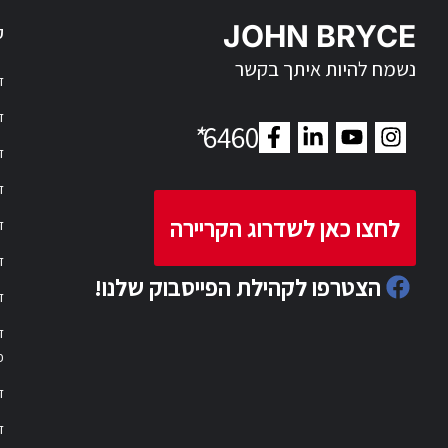
JOHN BRYCE
ק
נשמח להיות איתך בקשר
דר
דר
*
6460
ד
ד
לחצו כאן לשדרוג הקריירה
ד
ד
הצטרפו לקהילת הפייסבוק שלנו!
ד
ד
פ
ד
ד