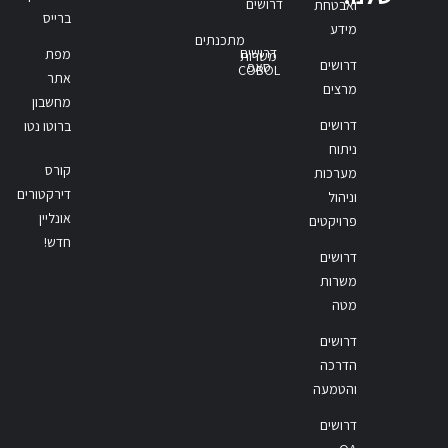
דרושים
ואבטחת
ברייס
מידע
מתכנתים
דרושים
מפת
משרות
דרושים
סאפ
COBOL
אתר
מרצים
מחשבון
דרושים
ברוטו נטו
ניתוח
קורס
מערכות
דירקטורים
וניהול
אונליין
פרויקטים
חדש!
דרושים
משרות
מטה
דרושים
הדרכה
והטמעה
דרושים