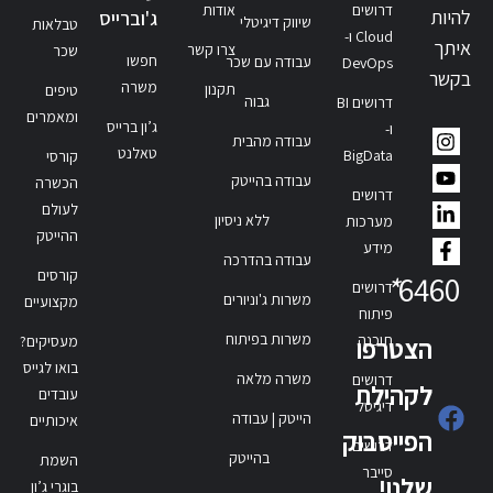
דרושים
אודות
להיות
ג'וברייס
שיווק דיגיטלי
טבלאות
Cloud ו-
איתך
צרו קשר
שכר
חפשו
עבודה עם שכר
DevOps
בקשר
משרה
תקנון
טיפים
גבוה
דרושים BI
ומאמרים
ג’ון ברייס
ו-
עבודה מהבית
טאלנט
BigData
קורסי
עבודה בהייטק
הכשרה
דרושים
לעולם
ללא ניסיון
מערכות
ההייטק
מידע
עבודה בהדרכה
קורסים
*
6460
דרושים
משרות ג'וניורים
מקצועיים
פיתוח
משרות בפיתוח
תוכנה
הצטרפו
מעסיקים?
בואו לגייס
משרה מלאה
דרושים
לקהילת
עובדים
דיגיטל
הייטק | עבודה
איכותיים
הפייסבוק
דרושים
בהייטק
השמת
סייבר
שלנו!
בוגרי ג’ון