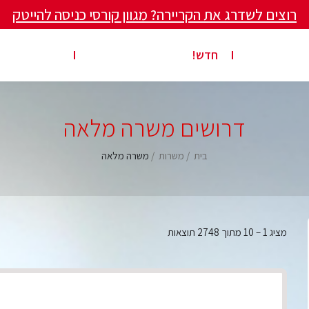
רוצים לשדרג את הקריירה? מגוון קורסי כניסה להייטק
ים ומאמרים
פרסום משרה באתר
ג’ון ברייס ט
חדש!
דרושים משרה מלאה
בית
משרות
משרה מלאה
מציג
1
–
10
מתוך 2748 תוצאות