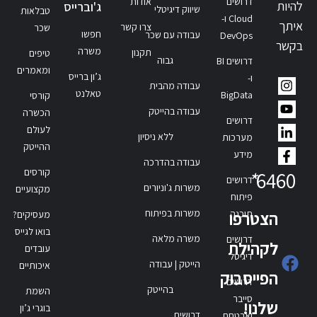
דרושים
אודות
להיות
ג'וברייס
שיווק דיגיטלי
טבלאות
Cloud ו-
איתך
צרו קשר
שכר
חפשו
עבודה עם שכר
DevOps
בקשר
משרה
תקנון
טיפים
גבוה
דרושים BI
ומאמרים
ג’ון ברייס
ו-
עבודה מהבית
טאלנט
BigData
קורסי
עבודה בהייטק
הכשרה
דרושים
לעולם
ללא ניסיון
מערכות
ההייטק
מידע
עבודה בהדרכה
קורסים
*
6460
דרושים
משרות ג'וניורים
מקצועיים
פיתוח
משרות בפיתוח
תוכנה
הצטרפו
מעסיקים?
בואו לגייס
משרה מלאה
דרושים
לקהילת
עובדים
דיגיטל
הייטק | עבודה
איכותיים
הפייסבוק
דרושים
בהייטק
השמת
סייבר
שלנו!
בוגרי ג’ון
דרושים
ואבטחת