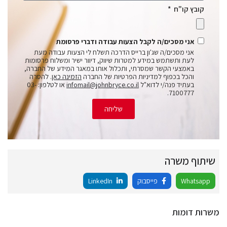
קובץ קו"ח
אני מסכים/ה לקבל הצעות עבודה ודברי פרסומת
אני מסכים/ה שג'ון ברייס הדרכה תשלח לי הצעות עבודה מעת
לעת ותשתמש במידע למטרות שיווק, דיוור ישיר ומשלוח פרסומות
באמצעי הקשר שמסרתי, ותכלול אותו במאגר המידע של החברה,
והכל בכפוף למדיניות הפרטיות של החברה
הזמינה כאן
. להסרה
בעתיד פנה/י לדוא"ל
infomail@johnbryce.co.il
או לטלפון: 03-
7100777.
שליחה
שיתוף משרה
Whatsapp
פייסבוק
LinkedIn
משרות דומות