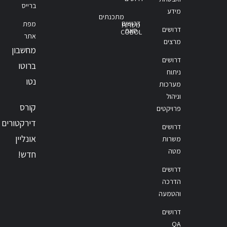
ברייס
מידע
מתכנתים
דרושים
מפת
משרות
דרושים
סאפ
COBOL
אתר
מרצים
מחשבון
דרושים
ברוטו
ניתוח
נטו
מערכות
וניהול
קורס
פרויקטים
דירקטורים
דרושים
אונליין
משרות
מטה
חדש!
דרושים
הדרכה
והטמעה
דרושים
QA