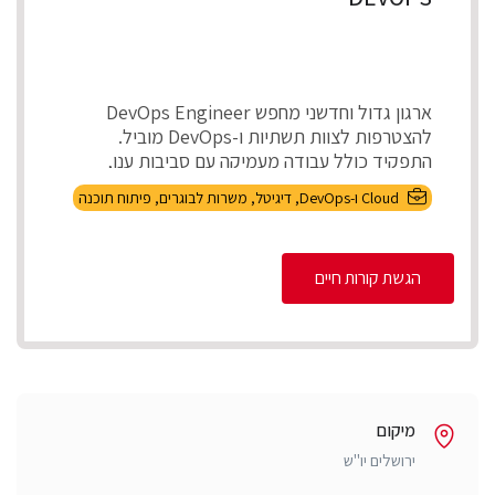
ארגון גדול וחדשני מחפש DevOps Engineer
להצטרפות לצוות תשתיות ו-DevOps מוביל.
התפקיד כולל עבודה מעמיקה עם סביבות ענן,
CI/CD, אינטגרציות...
Cloud ו-DevOps
,
דיגיטל
,
משרות לבוגרים
,
פיתוח תוכנה
הגשת קורות חיים
מיקום
ירושלים יו"ש