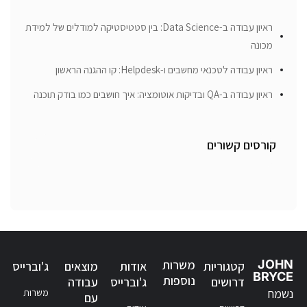
ראיון עבודה ב-Data Science: בין סטטיסטיקה למודלים של למידת
מכונה
ראיון עבודה לטכנאי מחשבים ו-Helpdesk: קו ההגנה הראשון
ראיון עבודה ב-QA ובדיקות אוטומציה: איך חושבים כמו בודק תוכנה
קורסים קשורים
JOHN
משרות
קטגוריות
אודות
מוצאים
ג'וברייס
BRYCE
נוספות
דרושים
ג'וברייס
עבודה
נשמח
משרות
עם