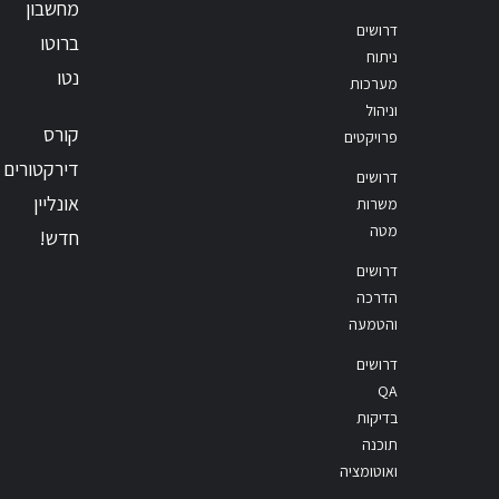
מחשבון
דרושים
ברוטו
ניתוח
נטו
מערכות
וניהול
קורס
פרויקטים
דירקטורים
דרושים
אונליין
משרות
מטה
חדש!
דרושים
הדרכה
והטמעה
דרושים
QA
בדיקות
תוכנה
ואוטומציה