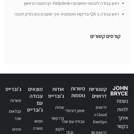
ראיון עבודה לטכנאי מחשבים ו-Helpdesk: קו ההגנה הראשון
ראיון עבודה ב-QA ובדיקות אוטומציה: איך חושבים כמו בודק תוכנה
קורסים קשורים
JOHN
משרות
קטגוריות
אודות
מוצאים
ג'וברייס
BRYCE
נוספות
דרושים
ג'וברייס
עבודה
נשמח
משרות
עם
דרושים
אודות
להיות
ג'וברייס
שיווק דיגיטלי
טבלאות
Cloud ו-
איתך
צרו קשר
שכר
חפשו
עבודה עם שכר
DevOps
בקשר
משרה
תקנון
טיפים
גבוה
דרושים BI