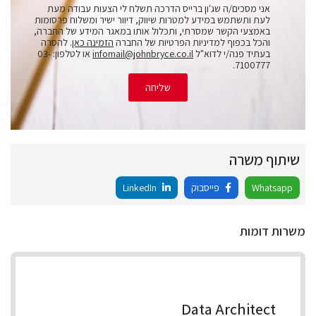
אני מסכים/ה שג'ון ברייס הדרכה תשלח לי הצעות עבודה מעת
לעת ותשתמש במידע למטרות שיווק, דיוור ישיר ומשלוח פרסומות
באמצעי הקשר שמסרתי, ותכלול אותו במאגר המידע של החברה,
והכל בכפוף למדיניות הפרטיות של החברה
הזמינה כאן
. להסרה
בעתיד פנה/י לדוא"ל
infomail@johnbryce.co.il
או לטלפון: 03-
7100777.
שליחה
שיתוף משרה
Whatsapp
פייסבוק
LinkedIn
משרות דומות
Data Architect