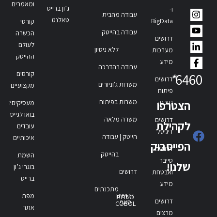
ומאמרים
ג’ון ברייס
ו-
עבודה מהבית
טאלנט
BigData
קורסי
עבודה בהייטק
הכשרה
דרושים
לעולם
ללא ניסיון
מערכות
ההייטק
מידע
עבודה בהדרכה
קורסים
*
6460
דרושים
משרות ג'וניורים
מקצועיים
פיתוח
משרות בפיתוח
תוכנה
הצטרפו
מעסיקים?
בואו לגייס
משרה מלאה
דרושים
לקהילת
עובדים
דיגיטל
הייטק | עבודה
איכותיים
הפייסבוק
דרושים
בהייטק
השמת
סייבר
שלנו!
בוגרי ג’ון
דרושים
ואבטחת
ברייס
מידע
מתכנתים
דרושים
מפת
משרות
דרושים
סאפ
COBOL
אתר
מרצים