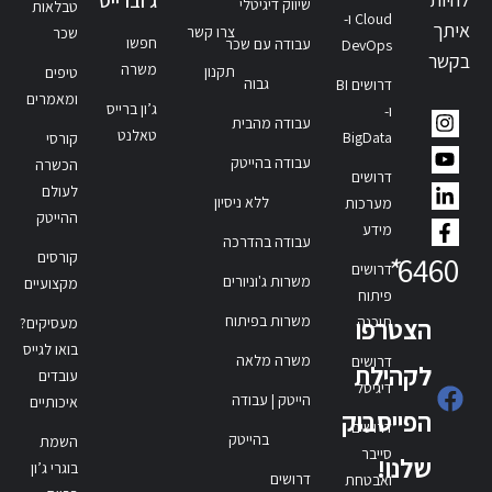
ג'וברייס
שיווק דיגיטלי
טבלאות
Cloud ו-
איתך
צרו קשר
שכר
חפשו
עבודה עם שכר
DevOps
בקשר
משרה
תקנון
טיפים
גבוה
דרושים BI
ומאמרים
ג’ון ברייס
ו-
עבודה מהבית
טאלנט
BigData
קורסי
עבודה בהייטק
הכשרה
דרושים
לעולם
ללא ניסיון
מערכות
ההייטק
מידע
עבודה בהדרכה
קורסים
*
6460
דרושים
משרות ג'וניורים
מקצועיים
פיתוח
משרות בפיתוח
תוכנה
הצטרפו
מעסיקים?
בואו לגייס
משרה מלאה
דרושים
לקהילת
עובדים
דיגיטל
הייטק | עבודה
איכותיים
הפייסבוק
דרושים
בהייטק
השמת
סייבר
שלנו!
בוגרי ג’ון
דרושים
ואבטחת