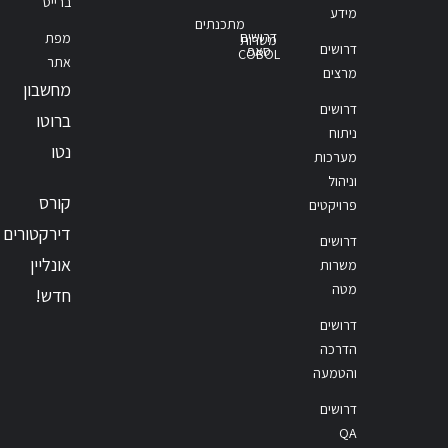
ברייס
מידע
מתכנתים
דרושים
מפת
משרות
דרושים
סאפ
COBOL
אתר
מרצים
מחשבון
דרושים
ברוטו
ניתוח
נטו
מערכות
וניהול
קורס
פרויקטים
דירקטורים
דרושים
אונליין
משרות
מטה
חדש!
דרושים
הדרכה
והטמעה
דרושים
QA