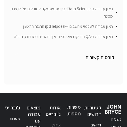
ראיון עבודה ב-Data Science: בין סטטיסטיקה למודלים של למידת
מכונה
ראיון עבודה לטכנאי מחשבים ו-Helpdesk: קו ההגנה הראשון
ראיון עבודה ב-QA ובדיקות אוטומציה: איך חושבים כמו בודק תוכנה
קורסים קשורים
JOHN
משרות
קטגוריות
אודות
מוצאים
ג'וברייס
BRYCE
נוספות
דרושים
ג'וברייס
עבודה
נשמח
משרות
עם
דרושים
אודות
להיות