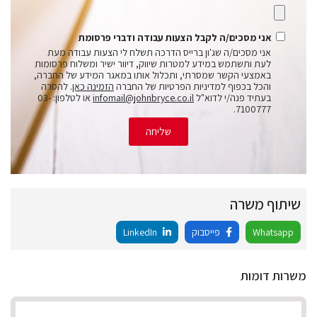
אני מסכים/ה לקבל הצעות עבודה ודברי פרסומת
אני מסכים/ה שג'ון ברייס הדרכה תשלח לי הצעות עבודה מעת
לעת ותשתמש במידע למטרות שיווק, דיוור ישיר ומשלוח פרסומות
באמצעי הקשר שמסרתי, ותכלול אותו במאגר המידע של החברה,
והכל בכפוף למדיניות הפרטיות של החברה
הזמינה כאן
. להסרה
בעתיד פנה/י לדוא"ל
infomail@johnbryce.co.il
או לטלפון: 03-
7100777.
שליחה
שיתוף משרה
Whatsapp
פייסבוק
LinkedIn
משרות דומות