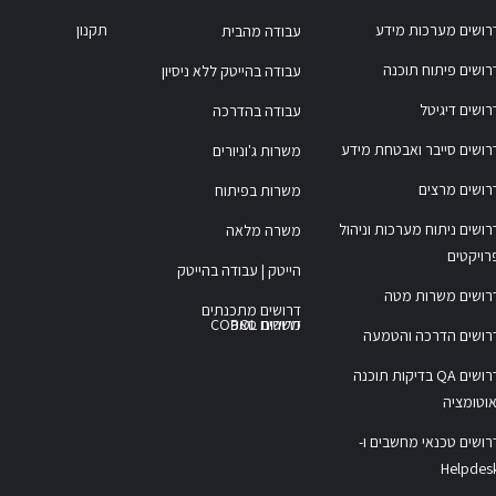
רושים מערכות מידע
תקנון
עבודה מהבית
רושים פיתוח תוכנה
עבודה בהייטק ללא ניסיון
רושים דיגיטל
עבודה בהדרכה
רושים סייבר ואבטחת מידע
משרות ג'וניורים
רושים מרצים
משרות בפיתוח
רושים ניתוח מערכות וניהול
משרה מלאה
רויקטים
הייטק | עבודה בהייטק
רושים משרות מטה
דרושים מתכנתים
משרות COBOL
דרושים סאפ
רושים הדרכה והטמעה
דרושים QA בדיקות תוכנה
אוטומציה
רושים טכנאי מחשבים ו-
Helpdes