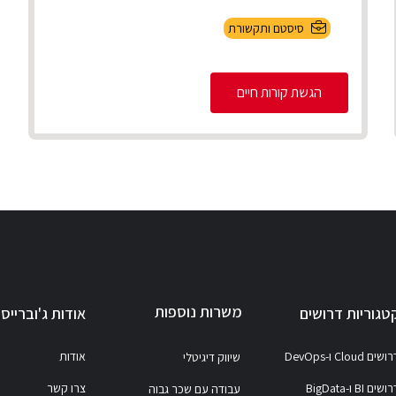
סיסטם ותקשורת
הגשת קורות חיים
משרות נוספות
טגוריות דרושים
אודות ג'וברייס
ושים Cloud ו-DevOps
אודות
שיווק דיגיטלי
ושים BI ו-BigData
צרו קשר
עבודה עם שכר גבוה