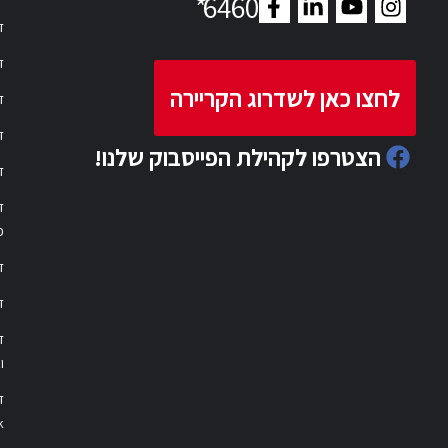
*
6460
ד
ד
לחצו כאן לשדרוג הקריירה
ד
ד
הצטרפו לקהילת הפייסבוק שלנו!
ד
ד
פ
ד
ד
ו
ד
k