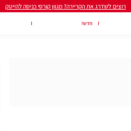
רוצים לשדרג את הקריירה? מגוון קורסי כניסה להייטק
ים ומאמרים
פרסום משרה באתר
ג’ון ברייס ט
חדש!