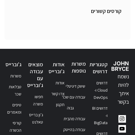
קורסים קשורים
JOHN
משרות
קטגוריות
אודות
מוצאים
ג'וברייס
BRYCE
נוספות
דרושים
ג'וברייס
עבודה
נשמח
משרות
עם
דרושים
אודות
להיות
ג'וברייס
שיווק דיגיטלי
טבלאות
Cloud ו-
איתך
צרו קשר
שכר
חפשו
עבודה עם שכר
DevOps
בקשר
משרה
תקנון
טיפים
גבוה
דרושים BI
ומאמרים
ג’ון ברייס
ו-
עבודה מהבית
טאלנט
BigData
קורסי
עבודה בהייטק
הכשרה
דרושים