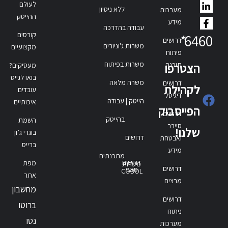
לעולם
ללא ניסיון
מערכות
ההייטק
מידע
עבודה בהדרכה
קורסים
*
6460
דרושים
משרות ג'וניורים
מקצועיים
פיתוח
משרות בפיתוח
תוכנה
הצטרפו
מעסיקים?
בואו לגייס
משרה מלאה
דרושים
לקהילת
עובדים
דיגיטל
הייטק | עבודה
איכותיים
הפייסבוק
דרושים
בהייטק
השמת
סייבר
שלנו!
בוגרי ג’ון
דרושים
ואבטחת
ברייס
מידע
מתכנתים
דרושים
מפת
משרות
דרושים
סאפ
COBOL
אתר
מרצים
מחשבון
דרושים
ברוטו
ניתוח
נטו
מערכות