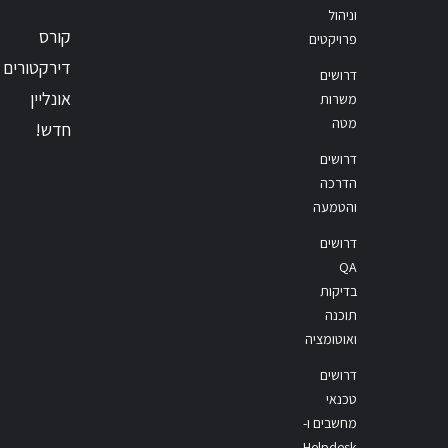
וניהול
קורס
פרויקטים
דירקטורים
דרושים
אונליין
משרות
מטה
חדש!
דרושים
הדרכה
והטמעה
דרושים
QA
בדיקות
תוכנה
ואוטומציה
דרושים
טכנאי
מחשבים ו-
Helpdesk