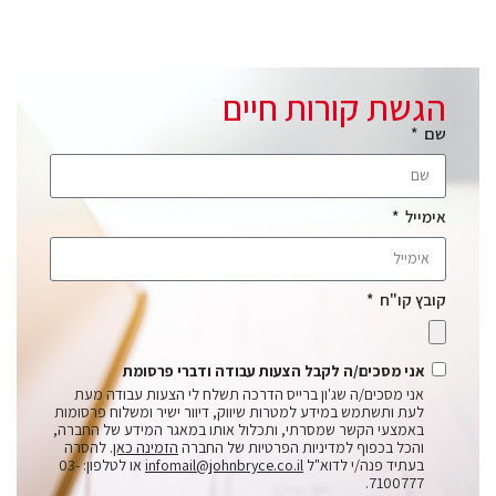
הגשת קורות חיים
שם
אימייל
קובץ קו"ח
אני מסכים/ה לקבל הצעות עבודה ודברי פרסומת
אני מסכים/ה שג'ון ברייס הדרכה תשלח לי הצעות עבודה מעת
לעת ותשתמש במידע למטרות שיווק, דיוור ישיר ומשלוח פרסומות
באמצעי הקשר שמסרתי, ותכלול אותו במאגר המידע של החברה,
והכל בכפוף למדיניות הפרטיות של החברה
הזמינה כאן
. להסרה
בעתיד פנה/י לדוא"ל
infomail@johnbryce.co.il
או לטלפון: 03-
7100777.