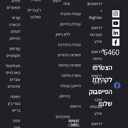
תקנון
טיפים
גבוה
דרושים BI
ומאמרים
ג’ון ברייס
ו-
עבודה מהבית
טאלנט
BigData
קורסי
עבודה בהייטק
הכשרה
דרושים
לעולם
ללא ניסיון
מערכות
ההייטק
מידע
עבודה בהדרכה
קורסים
*
6460
דרושים
משרות ג'וניורים
מקצועיים
פיתוח
משרות בפיתוח
תוכנה
הצטרפו
מעסיקים?
בואו לגייס
משרה מלאה
דרושים
לקהילת
עובדים
דיגיטל
הייטק | עבודה
איכותיים
הפייסבוק
דרושים
בהייטק
השמת
סייבר
שלנו!
בוגרי ג’ון
דרושים
ואבטחת
ברייס
מידע
מתכנתים
דרושים
מפת
משרות
דרושים
סאפ
COBOL
אתר