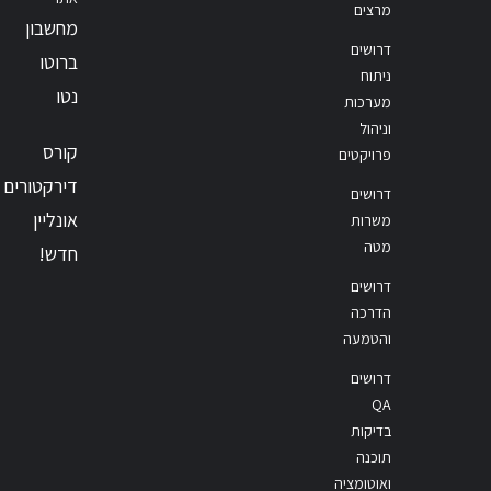
מרצים
מחשבון
דרושים
ברוטו
ניתוח
נטו
מערכות
וניהול
קורס
פרויקטים
דירקטורים
דרושים
אונליין
משרות
מטה
חדש!
דרושים
הדרכה
והטמעה
דרושים
QA
בדיקות
תוכנה
ואוטומציה