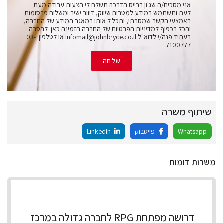
אני מסכים/ה שג'ון ברייס הדרכה תשלח לי הצעות עבודה מעת
לעת ותשתמש במידע למטרות שיווק, דיוור ישיר ומשלוח פרסומות
באמצעי הקשר שמסרתי, ותכלול אותו במאגר המידע של החברה,
והכל בכפוף למדיניות הפרטיות של החברה
הזמינה כאן
. להסרה
בעתיד פנה/י לדוא"ל
infomail@johnbryce.co.il
או לטלפון: 03-
7100777.
שליחה
שיתוף משרה
Whatsapp
פייסבוק
LinkedIn
משרות דומות
דרושה מפתחת RPG לחברה גדולה במרכז