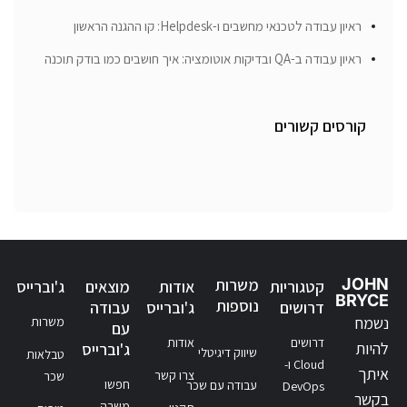
ראיון עבודה לטכנאי מחשבים ו-Helpdesk: קו ההגנה הראשון
ראיון עבודה ב-QA ובדיקות אוטומציה: איך חושבים כמו בודק תוכנה
קורסים קשורים
JOHN
משרות
קטגוריות
אודות
מוצאים
ג'וברייס
BRYCE
נוספות
דרושים
ג'וברייס
עבודה
נשמח
משרות
עם
דרושים
אודות
להיות
ג'וברייס
שיווק דיגיטלי
טבלאות
Cloud ו-
איתך
צרו קשר
שכר
חפשו
עבודה עם שכר
DevOps
בקשר
משרה