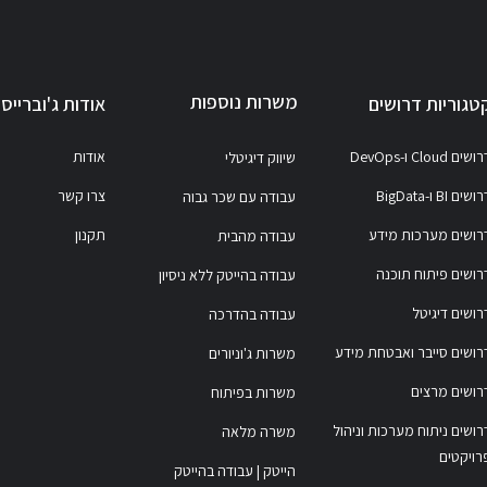
משרות נוספות
טגוריות דרושים
אודות ג'וברייס
ושים Cloud ו-DevOps
אודות
שיווק דיגיטלי
ושים BI ו-BigData
צרו קשר
עבודה עם שכר גבוה
רושים מערכות מידע
תקנון
עבודה מהבית
רושים פיתוח תוכנה
עבודה בהייטק ללא ניסיון
רושים דיגיטל
עבודה בהדרכה
רושים סייבר ואבטחת מידע
משרות ג'וניורים
רושים מרצים
משרות בפיתוח
רושים ניתוח מערכות וניהול
משרה מלאה
רויקטים
הייטק | עבודה בהייטק