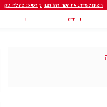
רוצים לשדרג את הקריירה? מגוון קורסי כניסה להייטק
ים ומאמרים
פרסום משרה באתר
ג’ון ברייס ט
חדש!