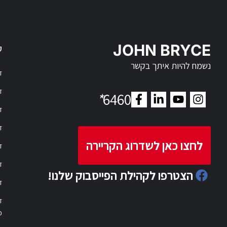
JOHN BRYCE
ק
נשמח להיות איתך בקשר
דר
דר
*
6460
ד
ד
לחצו כאן לשדרוג הקריירה
ד
ד
הצטרפו לקהילת הפייסבוק שלנו!
ד
ד
פ