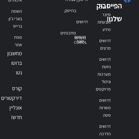
הפייסבוק
דרושים
בהייטק
השמת
סייבר
שלנו!
בוגרי ג’ון
דרושים
ואבטחת
ברייס
מידע
מתכנתים
דרושים
מפת
משרות
דרושים
סאפ
COBOL
אתר
מרצים
מחשבון
דרושים
ברוטו
ניתוח
נטו
מערכות
וניהול
קורס
פרויקטים
דירקטורים
דרושים
אונליין
משרות
מטה
חדש!
דרושים
הדרכה