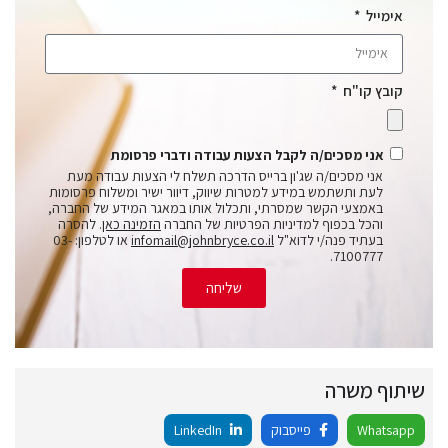
אימייל
קובץ קו"ח
אני מסכים/ה לקבל הצעות עבודה ודברי פרסומת
אני מסכים/ה שג'ון ברייס הדרכה תשלח לי הצעות עבודה מעת
לעת ותשתמש במידע למטרות שיווק, דיוור ישיר ומשלוח פרסומות
באמצעי הקשר שמסרתי, ותכלול אותו במאגר המידע של החברה,
והכל בכפוף למדיניות הפרטיות של החברה
הזמינה כאן
. להסרה
בעתיד פנה/י לדוא"ל
infomail@johnbryce.co.il
או לטלפון: 03-
7100777.
שליחה
שיתוף משרה
Whatsapp
פייסבוק
LinkedIn