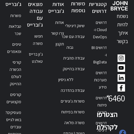
JOHN
משרות
קטגוריות
אודות
מוצאים
ג'וברייס
BRYCE
נוספות
דרושים
ג'וברייס
עבודה
נשמח
משרות
עם
דרושים
אודות
להיות
ג'וברייס
שיווק דיגיטלי
טבלאות
Cloud ו-
איתך
צרו קשר
שכר
חפשו
עבודה עם שכר
DevOps
בקשר
משרה
תקנון
טיפים
גבוה
דרושים BI
ומאמרים
ג’ון ברייס
ו-
עבודה מהבית
טאלנט
BigData
קורסי
עבודה בהייטק
הכשרה
דרושים
לעולם
ללא ניסיון
מערכות
ההייטק
מידע
עבודה בהדרכה
קורסים
*
6460
דרושים
משרות ג'וניורים
מקצועיים
פיתוח
משרות בפיתוח
תוכנה
הצטרפו
מעסיקים?
בואו לגייס
משרה מלאה
דרושים
לקהילת
עובדים
דיגיטל
הייטק | עבודה
איכותיים