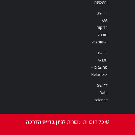
והטמעה
דרושים
QA
בדיקות
תוכנה
ואוטומציה
דרושים
טכנאי
מחשבים ו-
Helpdesk
דרושים
Data
science
© כל הזכויות שמורות ל
ג’ון ברייס הדרכה