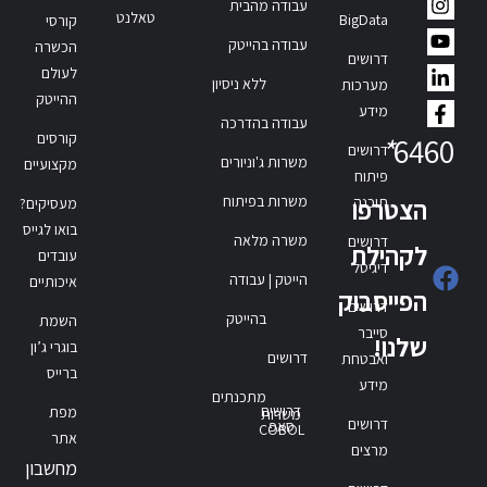
עבודה מהבית
טאלנט
BigData
קורסי
עבודה בהייטק
הכשרה
דרושים
לעולם
ללא ניסיון
מערכות
ההייטק
מידע
עבודה בהדרכה
קורסים
*
6460
דרושים
משרות ג'וניורים
מקצועיים
פיתוח
משרות בפיתוח
תוכנה
הצטרפו
מעסיקים?
בואו לגייס
משרה מלאה
דרושים
לקהילת
עובדים
דיגיטל
הייטק | עבודה
איכותיים
הפייסבוק
דרושים
בהייטק
השמת
סייבר
שלנו!
בוגרי ג’ון
דרושים
ואבטחת
ברייס
מידע
מתכנתים
דרושים
מפת
משרות
דרושים
סאפ
COBOL
אתר
מרצים
מחשבון