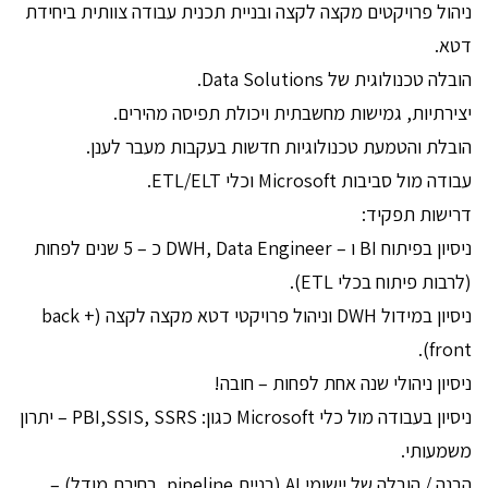
ניהול פרויקטים מקצה לקצה ובניית תכנית עבודה צוותית ביחידת
דטא.
הובלה טכנולוגית של Data Solutions.
יצירתיות, גמישות מחשבתית ויכולת תפיסה מהירים.
הובלת והטמעת טכנולוגיות חדשות בעקבות מעבר לענן.
עבודה מול סביבות Microsoft וכלי ETL/ELT.
דרישות תפקיד:
ניסיון בפיתוח BI ו – DWH, Data Engineer כ – 5 שנים לפחות
(לרבות פיתוח בכלי ETL).
ניסיון במידול DWH וניהול פרויקטי דטא מקצה לקצה (back +
front).
ניסיון ניהולי שנה אחת לפחות – חובה!
ניסיון בעבודה מול כלי Microsoft כגון: PBI,SSIS, SSRS – יתרון
משמעותי.
הבנה / הובלה של יישומי AI (בניית pipeline, בחירת מודל) –