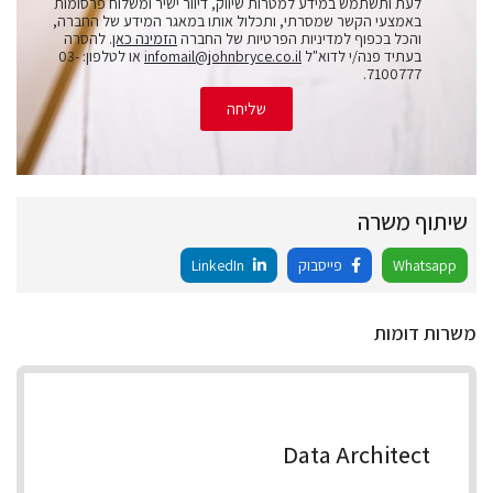
לעת ותשתמש במידע למטרות שיווק, דיוור ישיר ומשלוח פרסומות
באמצעי הקשר שמסרתי, ותכלול אותו במאגר המידע של החברה,
והכל בכפוף למדיניות הפרטיות של החברה
הזמינה כאן
. להסרה
בעתיד פנה/י לדוא"ל
infomail@johnbryce.co.il
או לטלפון: 03-
7100777.
שליחה
שיתוף משרה
Whatsapp
פייסבוק
LinkedIn
משרות דומות
Data Architect