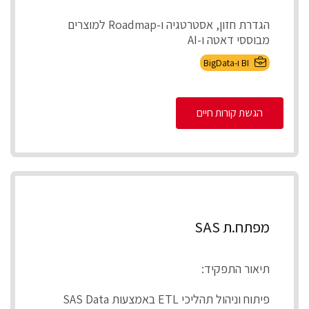
הגדרת חזון, אסטרטגיה ו-Roadmap למוצרים
מבוססי דאטה ו-AI
אפיון צרכים עסקיים ותרגומם לדרישות מוצר מדיד...
BI ו-BigData
הגשת קורות חיים
מפתח.ת SAS
תיאור התפקיד:
פיתוח וניהול תהליכי ETL באמצעות SAS Data