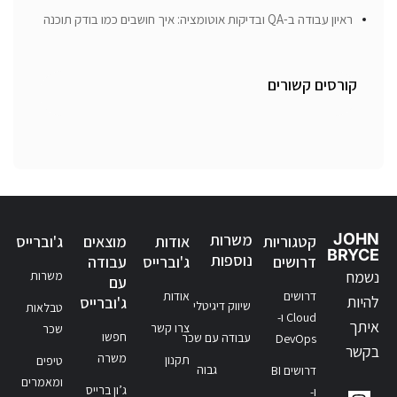
ראיון עבודה ב-QA ובדיקות אוטומציה: איך חושבים כמו בודק תוכנה
קורסים קשורים
JOHN
משרות
קטגוריות
אודות
מוצאים
ג'וברייס
BRYCE
נוספות
דרושים
ג'וברייס
עבודה
נשמח
משרות
עם
דרושים
אודות
להיות
ג'וברייס
שיווק דיגיטלי
טבלאות
Cloud ו-
איתך
צרו קשר
שכר
חפשו
עבודה עם שכר
DevOps
בקשר
משרה
תקנון
טיפים
גבוה
דרושים BI
ומאמרים
ג’ון ברייס
ו-