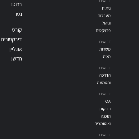
דרושים
ברוטו
ניתוח
נטו
מערכות
וניהול
קורס
פרויקטים
דירקטורים
דרושים
אונליין
משרות
מטה
חדש!
דרושים
הדרכה
והטמעה
דרושים
QA
בדיקות
תוכנה
ואוטומציה
דרושים