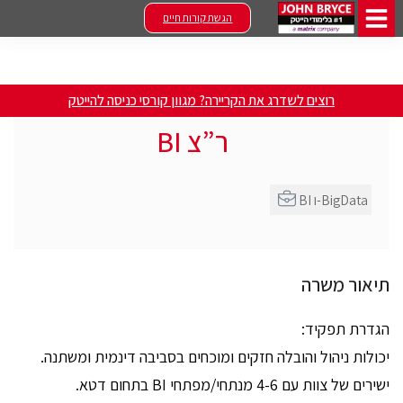
הגשת קורות חיים
רוצים לשדרג את הקריירה? מגוון קורסי כניסה להייטק
ר”צ BI
BI ו-BigData
תיאור משרה
הגדרת תפקיד:
יכולות ניהול והובלה חזקים ומוכחים בסביבה דינמית ומשתנה.
ישירים של צוות עם 4-6 מנתחי/מפתחי BI בתחום דטא.