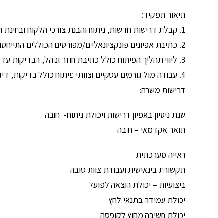
תיאור תפקיד:
1. קבלת דרישות חדשות, ניתוח והבנת צורכי הלקוח ובחינת הפתרון האופטימאלי.
2. כתיבת אפיונים פונקציונאליים/מפורטים הכוללים התייחסות גם לתהליך העסקי וגם לפן הטכנולוגי.
3. ליווי תהליך הפיתוח כולל כתיבת חוזר ונוהל, הבדיקות עד לשלב עלייה לאוויר.
4. עבודה מול גורמים עסקיים וצוותי פיתוח כולל בדיקות, דיגיטל, מחלקה משפטית ועוד.
דרישות משרה:
שנת ניסיון באפיון דרישות ויכולת ניתוח- חובה
תואר אקדמאי – חובה
ראייה מערכתית
תקשורת בינאישית ועבודת צוות טובה
ביצועיות – יכולת הוצאה לפועל
יכולת עמידה בתנאי לחץ
יכולת חשיבה מחוץ לקופסה