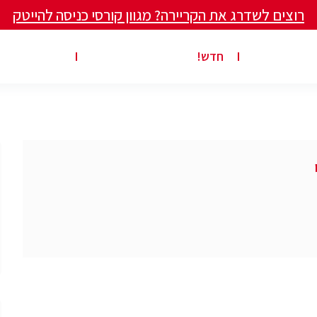
רוצים לשדרג את הקריירה? מגוון קורסי כניסה להייטק
ים ומאמרים
פרסום משרה באתר
ג’ון ברייס ט
חדש!