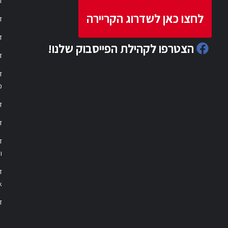
ד
לחצו כאן לשדרוג הקריירה
ד
ד
הצטרפו לקהילת הפייסבוק שלנו!
ד
ד
פ
ד
ד
ו
ד
k
דר