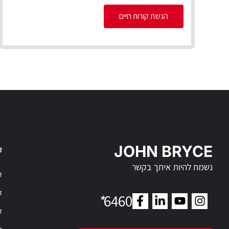
הגשת קורות חיים
JOHN BRYCE
ק
נשמח להיות איתך בקשר
דר
דר
*
6460
ד