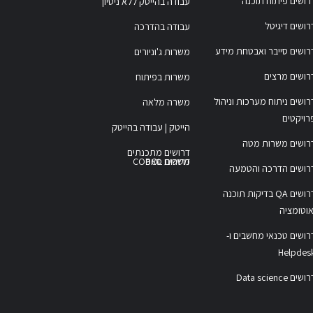
רושים פיתוח תוכנה
עבודה בהייטק ללא ניסיון
רושים דיגיטל
עבודה בהדרכה
רושים סייבר ואבטחת מידע
משרות ג'וניורים
רושים מרצים
משרות בפיתוח
רושים ניתוח מערכות וניהול
משרה מלאה
רויקטים
הייטק | עבודה בהייטק
רושים משרות מטה
דרושים מתכנתים
משרות COBOL
דרושים סאפ
רושים הדרכה והטמעה
דרושים QA בדיקות תוכנה
אוטומציה
רושים טכנאי מחשבים ו-
Helpdes
ושים Data science