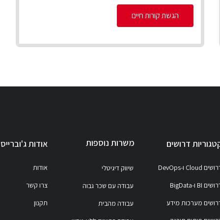
הגשת קורות חיים
משרות נוספות
טגוריות דרושים
אודות ג'וברייס
ושים Cloud ו-DevOps
אודות
שיווק דיגיטלי
ושים BI ו-BigData
צרו קשר
עבודה עם שכר גבוה
רושים מערכות מידע
תקנון
עבודה מהבית