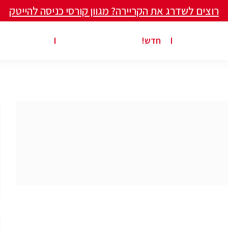
רוצים לשדרג את הקריירה? מגוון קורסי כניסה להייטק
ים ומאמרים
פרסום משרה באתר
ג’ון ברייס ט
חדש!