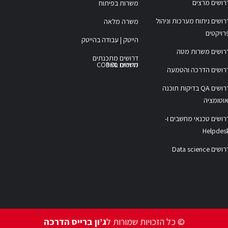
רושים מרצים
משרות בפיתוח
רושים ניתוח מערכות וניהול
משרה מלאה
רויקטים
הייטק | עבודה בהייטק
רושים משרות מטה
דרושים מתכנתים
משרות COBOL
דרושים סאפ
רושים הדרכה והטמעה
דרושים QA בדיקות תוכנה
אוטומציה
רושים טכנאי מחשבים ו-
Helpdes
ושים Data science
© כל הזכויות שמורות ל
ג’ון ברייס הדרכה