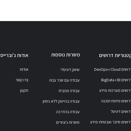
משרות נוספות
טגוריות דרושים
אודות ג'וברייס
ושים Cloud ו-DevOps
אודות
שיווק דיגיטלי
ושים BI ו-BigData
צרו קשר
עבודה עם שכר גבוה
רושים מערכות מידע
תקנון
עבודה מהבית
רושים פיתוח תוכנה
עבודה בהייטק ללא ניסיון
רושים דיגיטל
עבודה בהדרכה
רושים סייבר ואבטחת מידע
משרות ג'וניורים