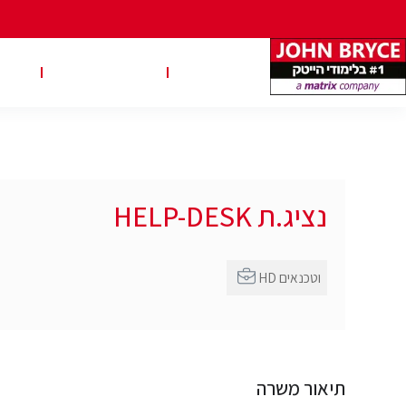
משרות
טבלאות שכר
טיפ
נציג.ת HELP-DESK
HD וטכנאים
תיאור משרה