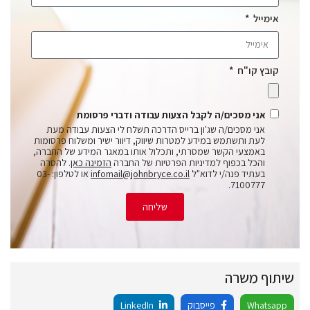
אימייל
קובץ קו"ח
אני מסכים/ה לקבל הצעות עבודה ודברי פרסומת
אני מסכים/ה שג'ון ברייס הדרכה תשלח לי הצעות עבודה מעת
לעת ותשתמש במידע למטרות שיווק, דיוור ישיר ומשלוח פרסומות
באמצעי הקשר שמסרתי, ותכלול אותו במאגר המידע של החברה,
והכל בכפוף למדיניות הפרטיות של החברה
הזמינה כאן
. להסרה
בעתיד פנה/י לדוא"ל
infomail@johnbryce.co.il
או לטלפון: 03-
7100777.
שליחה
שיתוף משרה
Whatsapp
פייסבוק
LinkedIn