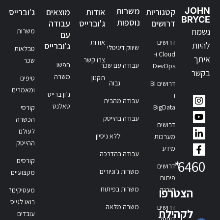
JOHN
משרות
קטגוריות
אודות
מוצאים
ג'וברייס
BRYCE
נוספות
דרושים
ג'וברייס
עבודה
נשמח
משרות
עם
דרושים
אודות
להיות
ג'וברייס
שיווק דיגיטלי
טבלאות
Cloud ו-
איתך
צרו קשר
שכר
חפשו
עבודה עם שכר
DevOps
בקשר
משרה
תקנון
טיפים
גבוה
דרושים BI
ומאמרים
ג’ון ברייס
ו-
עבודה מהבית
טאלנט
BigData
קורסי
עבודה בהייטק
הכשרה
דרושים
לעולם
ללא ניסיון
מערכות
ההייטק
מידע
עבודה בהדרכה
קורסים
*
6460
דרושים
משרות ג'וניורים
מקצועיים
פיתוח
משרות בפיתוח
תוכנה
הצטרפו
מעסיקים?
בואו לגייס
משרה מלאה
דרושים
לקהילת
עובדים
דיגיטל