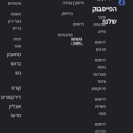
הייטק | עבודה
איכותיים
הפייסבוק
דרושים
בהייטק
השמת
סייבר
שלנו!
בוגרי ג’ון
דרושים
ואבטחת
ברייס
מידע
מתכנתים
דרושים
מפת
משרות
דרושים
סאפ
COBOL
אתר
מרצים
מחשבון
דרושים
ברוטו
ניתוח
נטו
מערכות
וניהול
קורס
פרויקטים
דירקטורים
דרושים
אונליין
משרות
מטה
חדש!
דרושים
הדרכה