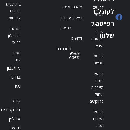
בואו לגייס
משרה מלאה
דרושים
לקהילת
עובדים
דיגיטל
הייטק | עבודה
איכותיים
הפייסבוק
דרושים
בהייטק
השמת
סייבר
שלנו!
בוגרי ג’ון
דרושים
ואבטחת
ברייס
מידע
מתכנתים
דרושים
מפת
משרות
דרושים
סאפ
COBOL
אתר
מרצים
מחשבון
דרושים
ברוטו
ניתוח
נטו
מערכות
וניהול
קורס
פרויקטים
דירקטורים
דרושים
אונליין
משרות
מטה
חדש!