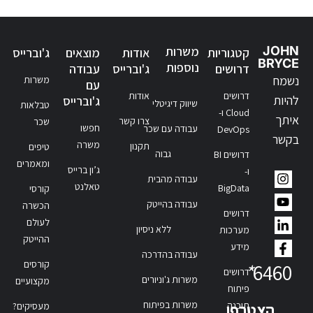
JOHN
משרות
קטגוריות
אודות
מוצאים
ג'וברייס
BRYCE
נוספות
דרושים
ג'וברייס
עבודה
נשמח
משרות
עם
דרושים
אודות
להיות
ג'וברייס
שיווק דיגיטלי
טבלאות
Cloud ו-
איתך
צרו קשר
שכר
חפשו
עבודה עם שכר
DevOps
בקשר
משרה
תקנון
טיפים
גבוה
דרושים BI
ומאמרים
ג’ון ברייס
ו-
עבודה מהבית
טאלנט
BigData
קורסי
עבודה בהייטק
הכשרה
דרושים
לעולם
ללא ניסיון
מערכות
ההייטק
מידע
עבודה בהדרכה
קורסים
*
6460
דרושים
משרות ג'וניורים
מקצועיים
פיתוח
משרות בפיתוח
תוכנה
הצטרפו
מעסיקים?