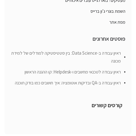
מעסיקים? בואו לגייס עובדים איכותיים
השמת בוגרי ג’ון ברייס
מפת אתר
פוסטים אחרונים
ראיון עבודה ב-Data Science: בין סטטיסטיקה למודלים של למידת
מכונה
ראיון עבודה לטכנאי מחשבים ו-Helpdesk: קו ההגנה הראשון
ראיון עבודה ב-QA ובדיקות אוטומציה: איך חושבים כמו בודק תוכנה
קורסים קשורים