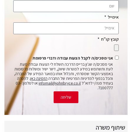
אימייל
קובץ קו"ח
אני מסכים/ה לקבל הצעות עבודה ודברי פרסומת
אני מסכים/ה שג'ון ברייס הדרכה תשלח לי הצעות עבודה מעת
לעת ותשתמש במידע למטרות שיווק, דיוור ישיר ומשלוח פרסומות
באמצעי הקשר שמסרתי, ותכלול אותו במאגר המידע של החברה,
והכל בכפוף למדיניות הפרטיות של החברה
הזמינה כאן
. להסרה
בעתיד פנה/י לדוא"ל
infomail@johnbryce.co.il
או לטלפון: 03-
7100777.
שליחה
שיתוף משרה