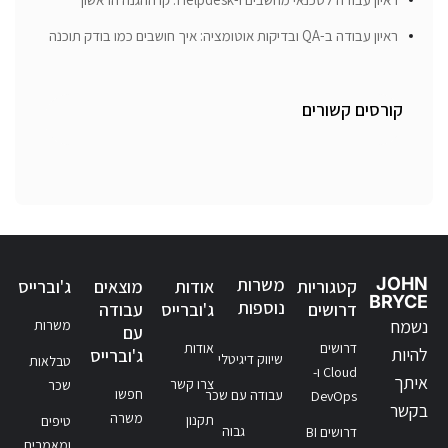
ראיון עבודה ב-QA ובדיקות אוטומציה: איך חושבים כמו בודק תוכנה
קורסים קשורים
JOHN
משרות
קטגוריות
אודות
מוצאים
ג'וברייס
BRYCE
נוספות
דרושים
ג'וברייס
עבודה
נשמח
משרות
עם
דרושים
אודות
להיות
ג'וברייס
שיווק דיגיטלי
טבלאות
Cloud ו-
איתך
צרו קשר
שכר
חפשו
עבודה עם שכר
DevOps
בקשר
משרה
תקנון
טיפים
גבוה
דרושים BI
ומאמרים