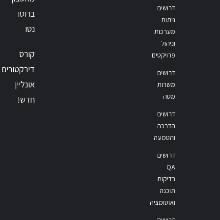
דרושים
ברוטו
ניתוח
נטו
מערכות
וניהול
קורס
פרויקטים
דירקטורים
דרושים
אונליין
משרות
מטה
חדש!
דרושים
הדרכה
והטמעה
דרושים
QA
בדיקות
תוכנה
ואוטומציה
דרושים