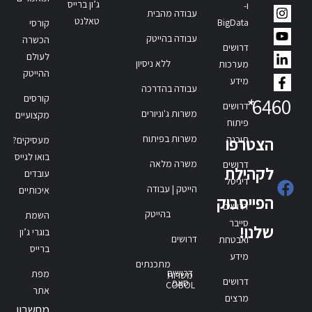
ג’ון ברייס
ו-
עבודה מהבית
טאלנט
BigData
קורסי
עבודה בהייטק
הכשרה
דרושים
לעולם
ללא ניסיון
מערכות
ההייטק
מידע
עבודה בהדרכה
קורסים
*
6460
דרושים
משרות ג'וניורים
מקצועיים
פיתוח
משרות בפיתוח
תוכנה
הצטרפו
מעסיקים?
בואו לגייס
משרה מלאה
דרושים
לקהילת
עובדים
דיגיטל
הייטק | עבודה
איכותיים
הפייסבוק
דרושים
בהייטק
השמת
סייבר
שלנו!
בוגרי ג’ון
דרושים
ואבטחת
ברייס
מידע
מתכנתים
דרושים
מפת
משרות
דרושים
סאפ
COBOL
אתר
מרצים
מחשבון