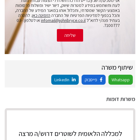
אני מסכים/ה שג'ון ברייס הדרכה תשלח לי הצעות עבודה מעת
לעת ותשתמש במידע למטרות שיווק, דיוור ישיר ומשלוח פרסומות
באמצעי הקשר שמסרתי, ותכלול אותו במאגר המידע של החברה,
והכל בכפוף למדיניות הפרטיות של החברה
הזמינה כאן
. להסרה
בעתיד פנה/י לדוא"ל
infomail@johnbryce.co.il
או לטלפון: 03-
7100777.
שליחה
שיתוף משרה
Whatsapp
פייסבוק
LinkedIn
משרות דומות
למכללה הלאומית לשוטרים דרוש/ה מרצה