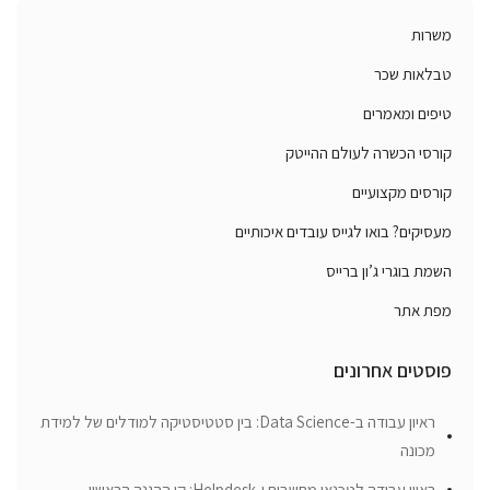
משרות
טבלאות שכר
טיפים ומאמרים
קורסי הכשרה לעולם ההייטק
קורסים מקצועיים
מעסיקים? בואו לגייס עובדים איכותיים
השמת בוגרי ג’ון ברייס
מפת אתר
פוסטים אחרונים
ראיון עבודה ב-Data Science: בין סטטיסטיקה למודלים של למידת
מכונה
ראיון עבודה לטכנאי מחשבים ו-Helpdesk: קו ההגנה הראשון