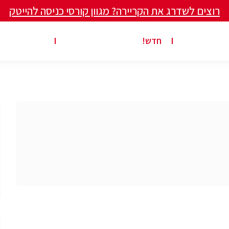
רוצים לשדרג את הקריירה? מגוון קורסי כניסה להייטק
ים ומאמרים
פרסום משרה באתר
ג’ון ברייס ט
חדש!