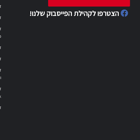
ד
הצטרפו לקהילת הפייסבוק שלנו!
ד
ד
פ
ד
ד
ו
ד
k
דר