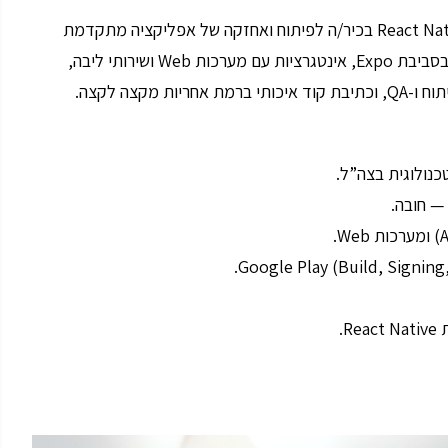
ארגון בריאות בכיר וחדשני במרכז הארץ מגייס מפתח/ת React Native בכיר/ה לפיתוח ואחזקה של אפליקציה מתקדמת
לרופאים ומטפלים. התפקיד כולל הובלה טכנולוגית, עבודה בסביבת Expo, אינטגרציות עם מערכות Web ושירותי ליבה,
כנולוגית בצה”ל.