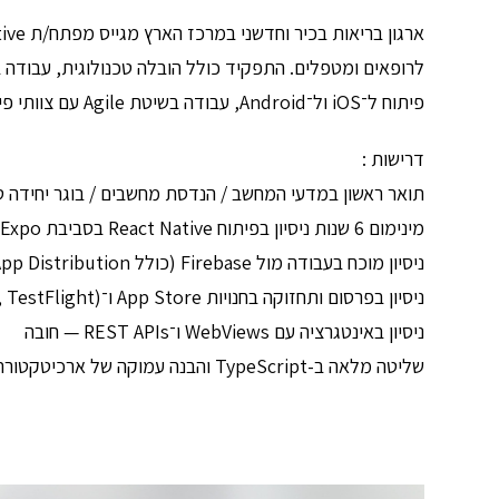
פיתוח ל־iOS ול־Android, עבודה בשיטת Agile עם צוותי פיתוח ו-QA, וכתיבת קוד איכותי ברמת אחריות מקצה לקצה.
דרישות :
תואר ראשון במדעי המחשב / הנדסת מחשבים / בוגר יחידה ט
מינימום 6 שנות ניסיון בפיתוח React Native בסביבת Expo — חובה.
ניסיון מוכח בעבודה מול Firebase (כולל App Distribution) ומערכות Web.
ניסיון בפרסום ותחזוקה בחנויות App Store ו־Google Play (Build, Signing, TestFlight).
ניסיון באינטגרציה עם WebViews ו־REST APIs — חובה
שליטה מלאה ב-TypeScript והבנה עמוקה של ארכיטקטורת React Native.