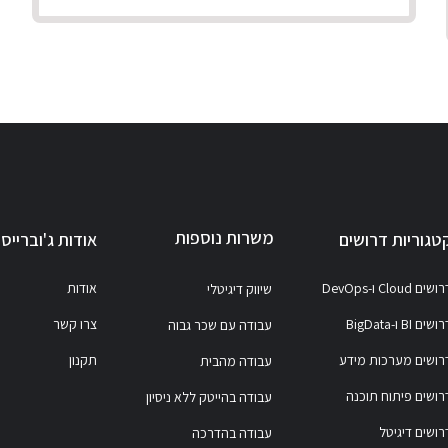
משרות נוספות
טגוריות דרושים
אודות ג'וברייס
ושים Cloud ו-DevOps
אודות
שיווק דיגיטלי
ושים BI ו-BigData
צרו קשר
עבודה עם שכר גבוה
רושים מערכות מידע
תקנון
עבודה מהבית
רושים פיתוח תוכנה
עבודה בהייטק ללא ניסיון
רושים דיגיטל
עבודה בהדרכה