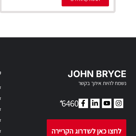
JOHN BRYCE
ק
נשמח להיות איתך בקשר
דר
דר
*
6460
ד
ד
לחצו כאן לשדרוג הקריירה
ד