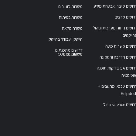
רושים סייבר ואבטחת מידע
משרות ג'וניורים
רושים מרצים
משרות בפיתוח
רושים ניתוח מערכות וניהול
משרה מלאה
רויקטים
הייטק | עבודה בהייטק
רושים משרות מטה
דרושים מתכנתים
משרות COBOL
דרושים סאפ
רושים הדרכה והטמעה
דרושים QA בדיקות תוכנה
אוטומציה
רושים טכנאי מחשבים ו-
Helpdes
ושים Data science