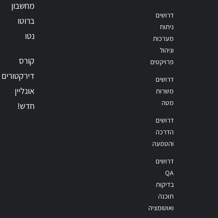
מחשבון
דרושים
ברוטו
ניתוח
נטו
מערכות
וניהול
קורס
פרויקטים
דירקטורים
דרושים
אונליין
משרות
מטה
חדש!
דרושים
הדרכה
והטמעה
דרושים
QA
בדיקות
תוכנה
ואוטומציה