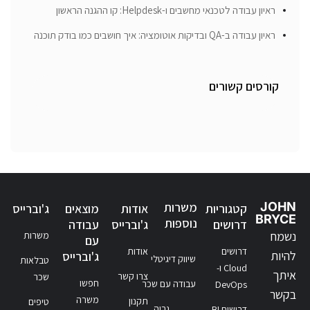
ראיון עבודה לטכנאי מחשבים ו-Helpdesk: קו ההגנה הראשון
ראיון עבודה ב-QA ובדיקות אוטומציה: איך חושבים כמו בודק תוכנה
קורסים קשורים
JOHN
משרות
קטגוריות
אודות
מוצאים
ג'וברייס
BRYCE
נוספות
דרושים
ג'וברייס
עבודה
נשמח
משרות
עם
דרושים
אודות
להיות
ג'וברייס
שיווק דיגיטלי
טבלאות
Cloud ו-
איתך
צרו קשר
שכר
חפשו
עבודה עם שכר
DevOps
בקשר
משרה
תקנון
טיפים
גבוה
דרושים BI