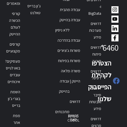
ומאמרים
ג’ון ברייס
ו-
עבודה מהבית
טאלנט
BigData
קורסי
עבודה בהייטק
הכשרה
דרושים
לעולם
ללא ניסיון
מערכות
ההייטק
מידע
עבודה בהדרכה
קורסים
*
6460
דרושים
משרות ג'וניורים
מקצועיים
פיתוח
משרות בפיתוח
תוכנה
הצטרפו
מעסיקים?
בואו לגייס
משרה מלאה
דרושים
לקהילת
עובדים
דיגיטל
הייטק | עבודה
איכותיים
הפייסבוק
דרושים
בהייטק
השמת
סייבר
שלנו!
בוגרי ג’ון
דרושים
ואבטחת
ברייס
מידע
מתכנתים
דרושים
מפת
משרות
דרושים
סאפ
COBOL
אתר
מרצים