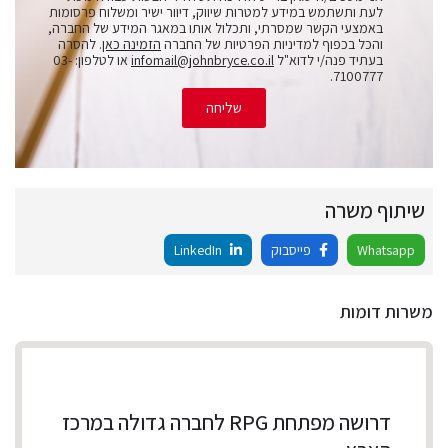
לעת ותשתמש במידע למטרות שיווק, דיוור ישיר ומשלוח פרסומות
באמצעי הקשר שמסרתי, ותכלול אותו במאגר המידע של החברה,
והכל בכפוף למדיניות הפרטיות של החברה
הזמינה כאן
. להסרה
בעתיד פנה/י לדוא"ל
infomail@johnbryce.co.il
או לטלפון: 03-
7100777.
שליחה
שיתוף משרה
Whatsapp
פייסבוק
LinkedIn
משרות דומות
דרושה מפתחת RPG לחברה גדולה במרכז