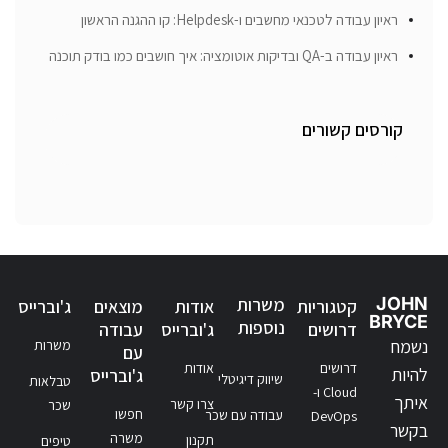
ראיון עבודה לטכנאי מחשבים ו-Helpdesk: קו ההגנה הראשון
ראיון עבודה ב-QA ובדיקות אוטומציה: איך חושבים כמו בודק תוכנה
קורסים קשורים
JOHN
משרות
קטגוריות
אודות
מוצאים
ג'וברייס
BRYCE
נוספות
דרושים
ג'וברייס
עבודה
נשמח
משרות
עם
דרושים
אודות
להיות
ג'וברייס
שיווק דיגיטלי
טבלאות
Cloud ו-
איתך
צרו קשר
שכר
חפשו
עבודה עם שכר
DevOps
בקשר
משרה
תקנון
טיפים