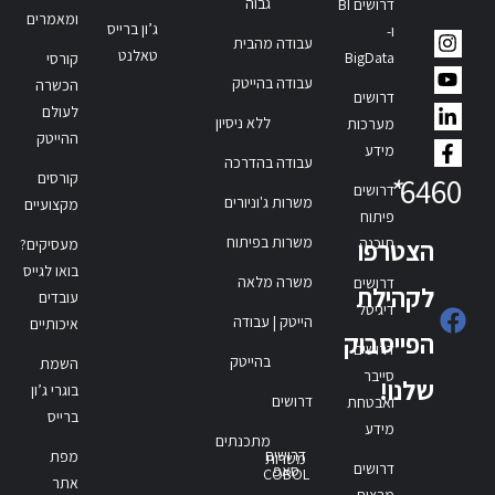
גבוה
דרושים BI
ומאמרים
ג’ון ברייס
ו-
עבודה מהבית
טאלנט
BigData
קורסי
עבודה בהייטק
הכשרה
דרושים
לעולם
ללא ניסיון
מערכות
ההייטק
מידע
עבודה בהדרכה
קורסים
*
6460
דרושים
משרות ג'וניורים
מקצועיים
פיתוח
משרות בפיתוח
תוכנה
הצטרפו
מעסיקים?
בואו לגייס
משרה מלאה
דרושים
לקהילת
עובדים
דיגיטל
הייטק | עבודה
איכותיים
הפייסבוק
דרושים
בהייטק
השמת
סייבר
שלנו!
בוגרי ג’ון
דרושים
ואבטחת
ברייס
מידע
מתכנתים
דרושים
מפת
משרות
דרושים
סאפ
COBOL
אתר
מרצים