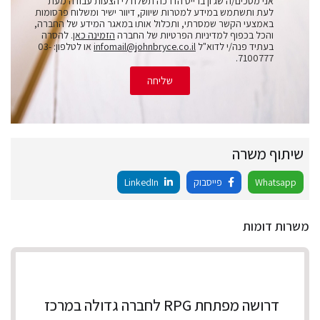
אני מסכים/ה שג'ון ברייס הדרכה תשלח לי הצעות עבודה מעת
לעת ותשתמש במידע למטרות שיווק, דיוור ישיר ומשלוח פרסומות
באמצעי הקשר שמסרתי, ותכלול אותו במאגר המידע של החברה,
והכל בכפוף למדיניות הפרטיות של החברה
הזמינה כאן
. להסרה
בעתיד פנה/י לדוא"ל
infomail@johnbryce.co.il
או לטלפון: 03-
7100777.
שליחה
שיתוף משרה
Whatsapp
פייסבוק
LinkedIn
משרות דומות
דרושה מפתחת RPG לחברה גדולה במרכז