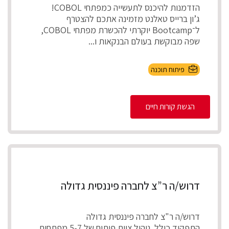
הזדמנות להיכנס לתעשייה כמפתחי COBOL!
ג’ון ברייס טאלנט מזמינה אתכם להצטרף
ל־Bootcamp יוקרתי להכשרת מפתחי COBOL,
שפה מבוקשת בעולם הבנקאות ו...
פיתוח תוכנה
הגשת קורות חיים
דרוש/ה ר”צ לחברה פיננסית גדולה
דרוש/ה ר"צ לחברה פיננסית גדולה
התפקיד כולל ניהול צוות פיתוח של 5-7 מפתחים