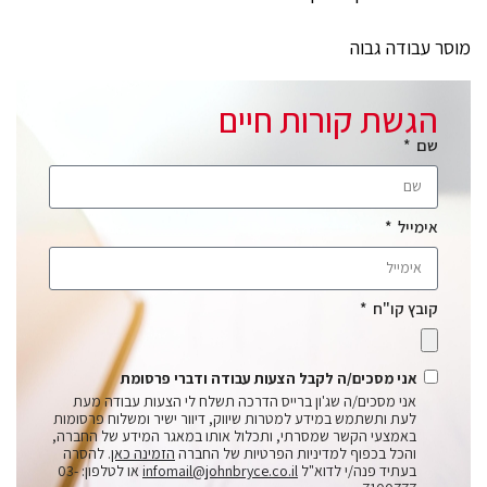
מוסר עבודה גבוה
הגשת קורות חיים
שם
אימייל
קובץ קו"ח
אני מסכים/ה לקבל הצעות עבודה ודברי פרסומת
אני מסכים/ה שג'ון ברייס הדרכה תשלח לי הצעות עבודה מעת
לעת ותשתמש במידע למטרות שיווק, דיוור ישיר ומשלוח פרסומות
באמצעי הקשר שמסרתי, ותכלול אותו במאגר המידע של החברה,
והכל בכפוף למדיניות הפרטיות של החברה
הזמינה כאן
. להסרה
בעתיד פנה/י לדוא"ל
infomail@johnbryce.co.il
או לטלפון: 03-