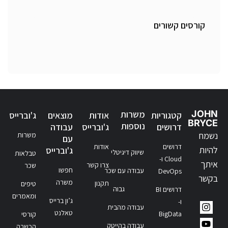
קורסים קשורים
JOHN
משרות
קטגוריות
אודות
מוצאים
ג'וברייס
BRYCE
נוספות
דרושים
ג'וברייס
עבודה
נשמח
משרות
עם
דרושים
אודות
להיות
ג'וברייס
שיווק דיגיטלי
טבלאות
Cloud ו-
איתך
צרו קשר
שכר
חפשו
עבודה עם שכר
DevOps
בקשר
משרה
תקנון
טיפים
גבוה
דרושים BI
ומאמרים
ג’ון ברייס
ו-
עבודה מהבית
טאלנט
BigData
קורסי
עבודה בהייטק
הכשרה