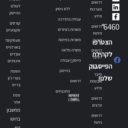
דרושים
לעולם
ללא ניסיון
מערכות
ההייטק
מידע
עבודה בהדרכה
קורסים
*
6460
דרושים
משרות ג'וניורים
מקצועיים
פיתוח
משרות בפיתוח
תוכנה
הצטרפו
מעסיקים?
בואו לגייס
משרה מלאה
דרושים
לקהילת
עובדים
דיגיטל
הייטק | עבודה
איכותיים
הפייסבוק
דרושים
בהייטק
השמת
סייבר
שלנו!
בוגרי ג’ון
דרושים
ואבטחת
ברייס
מידע
מתכנתים
דרושים
מפת
משרות
דרושים
סאפ
COBOL
אתר
מרצים
מחשבון
דרושים
ברוטו
ניתוח
נטו