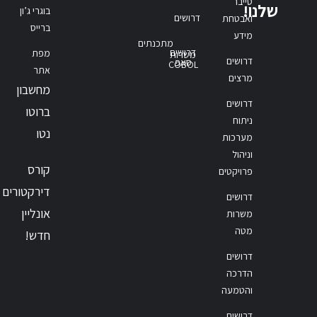
סייבר
שלנו!
בוגרי ג’ון
דרושים
ואבטחת
ברייס
מידע
מתכנתים
דרושים
מפת
משרות
דרושים
סאפ
COBOL
אתר
מרצים
מחשבון
דרושים
ברוטו
ניתוח
נטו
מערכות
וניהול
קורס
פרויקטים
דירקטורים
דרושים
אונליין
משרות
מטה
חדש!
דרושים
הדרכה
והטמעה
דרושים