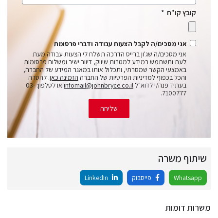
קובץ קו"ח
אני מסכים/ה לקבל הצעות עבודה ודברי פרסומת
אני מסכים/ה שג'ון ברייס הדרכה תשלח לי הצעות עבודה מעת
לעת ותשתמש במידע למטרות שיווק, דיוור ישיר ומשלוח פרסומות
באמצעי הקשר שמסרתי, ותכלול אותו במאגר המידע של החברה,
והכל בכפוף למדיניות הפרטיות של החברה
הזמינה כאן
. להסרה
בעתיד פנה/י לדוא"ל
infomail@johnbryce.co.il
או לטלפון: 03-
7100777.
שליחה
שיתוף משרה
Whatsapp
פייסבוק
LinkedIn
משרות דומות