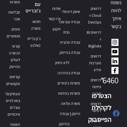
נשמח
משרות
עם
דרושים
אודות
להיות
ג'וברייס
שיווק דיגיטלי
טבלאות
Cloud ו-
איתך
צרו קשר
שכר
חפשו
עבודה עם שכר
DevOps
בקשר
משרה
תקנון
טיפים
גבוה
דרושים BI
ומאמרים
ג’ון ברייס
ו-
עבודה מהבית
טאלנט
BigData
קורסי
עבודה בהייטק
הכשרה
דרושים
לעולם
ללא ניסיון
מערכות
ההייטק
מידע
עבודה בהדרכה
קורסים
*
6460
דרושים
משרות ג'וניורים
מקצועיים
פיתוח
משרות בפיתוח
תוכנה
הצטרפו
מעסיקים?
בואו לגייס
משרה מלאה
דרושים
לקהילת
עובדים
דיגיטל
הייטק | עבודה
איכותיים
הפייסבוק
דרושים
בהייטק
השמת