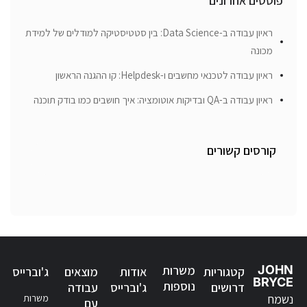
פוסטים אחרונים
ראיון עבודה ב-Data Science: בין סטטיסטיקה למודלים של למידת
מכונה
ראיון עבודה לטכנאי מחשבים ו-Helpdesk: קו ההגנה הראשון
ראיון עבודה ב-QA ובדיקות אוטומציה: איך חושבים כמו בודק תוכנה
קורסים קשורים
JOHN
משרות
קטגוריות
אודות
מוצאים
ג'וברייס
BRYCE
נוספות
דרושים
ג'וברייס
עבודה
נשמח
משרות
עם