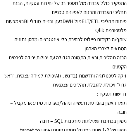
התפקיד כולל עבודה מול מספר רב של יחידות עסקיות, הבנת
תהליכי העבודה ותרגום לאפיונים טכניים
פיתוח תהליכי ELT/ETLמול DWHבענן ובניית מודלי BIבאמצעות
פלטפורמת Qlik
שותף/ה בקידום פיילוט לבחירת כלי אינטגרציה ומחסן נתונים
המתאים לצרכי הארגון
הבנה תהליכית וראית התמונה הגדולה עם יכולות ירידה לפרטים
הקטנים
זיקה לטכנולוגיה וחדשנות (בדגש , (AIיכולת למידה עצמית, ‘ראש
גדול’ ויכולת להובלת תהליכים עצמאית
דרישות תפקיד:
תואר ראשון בהנדסת תעשייה וניהול/מערכות מידע או מקביל –
חובה
ניסיון בכתיבת שאילתות מורכבות SQL – חובה
ניסיון של 1-2 שנים במידול מחסן נתונים ואפיון target to