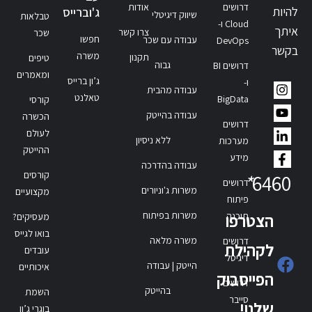
דרושים
אודות
להיות
ג'וברייס
שיווק דיגיטלי
טבלאות
Cloud ו-
איתך
צרו קשר
שכר
חפשו
עבודה עם שכר
DevOps
בקשר
משרה
תקנון
טיפים
גבוה
דרושים BI
ומאמרים
ג’ון ברייס
ו-
עבודה מהבית
טאלנט
BigData
קורסי
עבודה בהייטק
הכשרה
דרושים
לעולם
ללא ניסיון
מערכות
ההייטק
מידע
עבודה בהדרכה
קורסים
*
6460
דרושים
משרות ג'וניורים
מקצועיים
פיתוח
משרות בפיתוח
תוכנה
הצטרפו
מעסיקים?
בואו לגייס
משרה מלאה
דרושים
לקהילת
עובדים
דיגיטל
הייטק | עבודה
איכותיים
הפייסבוק
דרושים
בהייטק
השמת
סייבר
שלנו!
בוגרי ג’ון