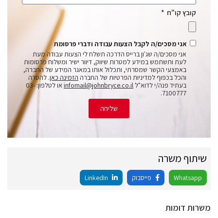
קובץ קו"ח
אני מסכים/ה לקבל הצעות עבודה ודברי פרסומת
אני מסכים/ה שג'ון ברייס הדרכה תשלח לי הצעות עבודה מעת
לעת ותשתמש במידע למטרות שיווק, דיוור ישיר ומשלוח פרסומות
באמצעי הקשר שמסרתי, ותכלול אותו במאגר המידע של החברה,
והכל בכפוף למדיניות הפרטיות של החברה
הזמינה כאן
. להסרה
בעתיד פנה/י לדוא"ל
infomail@johnbryce.co.il
או לטלפון: 03-
7100777.
שליחה
שיתוף משרה
Whatsapp
פייסבוק
LinkedIn
משרות דומות