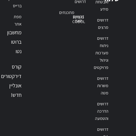
דרושים
ואבטחת
ברייס
מידע
מתכנתים
דרושים
מפת
משרות
דרושים
סאפ
COBOL
אתר
מרצים
מחשבון
דרושים
ברוטו
ניתוח
נטו
מערכות
וניהול
קורס
פרויקטים
דירקטורים
דרושים
אונליין
משרות
מטה
חדש!
דרושים
הדרכה
והטמעה
דרושים