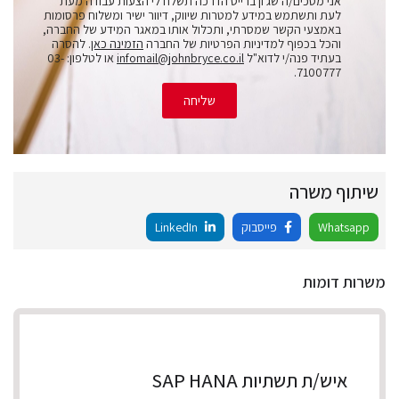
אני מסכים/ה שג'ון ברייס הדרכה תשלח לי הצעות עבודה מעת
לעת ותשתמש במידע למטרות שיווק, דיוור ישיר ומשלוח פרסומות
באמצעי הקשר שמסרתי, ותכלול אותו במאגר המידע של החברה,
והכל בכפוף למדיניות הפרטיות של החברה
הזמינה כאן
. להסרה
בעתיד פנה/י לדוא"ל
infomail@johnbryce.co.il
או לטלפון: 03-
7100777.
שליחה
שיתוף משרה
Whatsapp
פייסבוק
LinkedIn
משרות דומות
איש/ת תשתיות SAP HANA