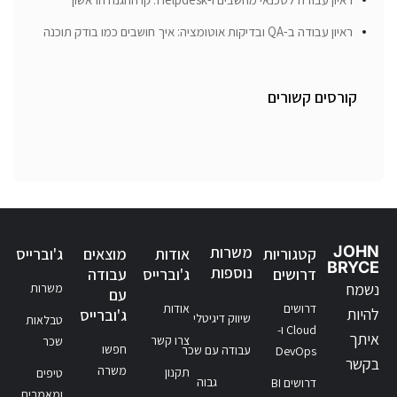
ראיון עבודה ב-QA ובדיקות אוטומציה: איך חושבים כמו בודק תוכנה
קורסים קשורים
JOHN
משרות
קטגוריות
אודות
מוצאים
ג'וברייס
BRYCE
נוספות
דרושים
ג'וברייס
עבודה
נשמח
משרות
עם
דרושים
אודות
להיות
ג'וברייס
שיווק דיגיטלי
טבלאות
Cloud ו-
איתך
צרו קשר
שכר
חפשו
עבודה עם שכר
DevOps
בקשר
משרה
תקנון
טיפים
גבוה
דרושים BI
ומאמרים