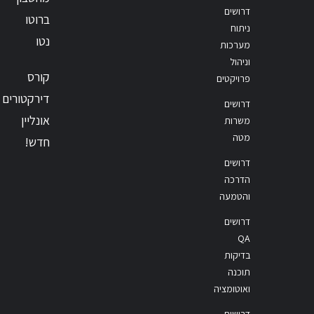
דרושים
ברוטו
ניתוח
נטו
מערכות
וניהול
קורס
פרויקטים
דירקטורים
דרושים
אונליין
משרות
מטה
חדש!
דרושים
הדרכה
והטמעה
דרושים
QA
בדיקות
תוכנה
ואוטומציה
דרושים