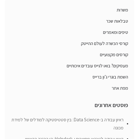
משרות
טבלאות שכר
טיפים ומאמרים
קורסי הכשרה לעולם ההייטק
קורסים מקצועיים
מעסיקים? בואו לגייס עובדים איכותיים
השמת בוגרי ג’ון ברייס
מפת אתר
פוסטים אחרונים
ראיון עבודה ב-Data Science: בין סטטיסטיקה למודלים של למידת
מכונה
ראיון עבודה לטכנאי מחשבים ו-Helpdesk: קו ההגנה הראשון