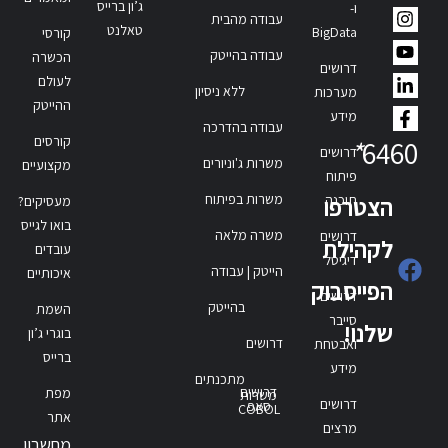
ג’ון ברייס
ו-
עבודה מהבית
טאלנט
BigData
קורסי
עבודה בהייטק
הכשרה
דרושים
לעולם
ללא ניסיון
מערכות
ההייטק
מידע
עבודה בהדרכה
קורסים
*
6460
דרושים
משרות ג'וניורים
מקצועיים
פיתוח
משרות בפיתוח
תוכנה
הצטרפו
מעסיקים?
בואו לגייס
משרה מלאה
דרושים
לקהילת
עובדים
דיגיטל
הייטק | עבודה
איכותיים
הפייסבוק
דרושים
בהייטק
השמת
סייבר
שלנו!
בוגרי ג’ון
דרושים
ואבטחת
ברייס
מידע
מתכנתים
דרושים
מפת
משרות
דרושים
סאפ
COBOL
אתר
מרצים
מחשבון