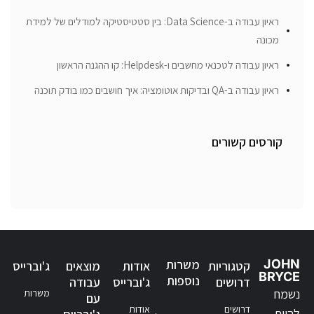
ראיון עבודה ב-Data Science: בין סטטיסטיקה למודלים של למידת
מכונה
ראיון עבודה לטכנאי מחשבים ו-Helpdesk: קו ההגנה הראשון
ראיון עבודה ב-QA ובדיקות אוטומציה: איך חושבים כמו בודק תוכנה
קורסים קשורים
JOHN
משרות
קטגוריות
אודות
מוצאים
ג'וברייס
BRYCE
נוספות
דרושים
ג'וברייס
עבודה
נשמח
משרות
עם
דרושים
אודות
להיות