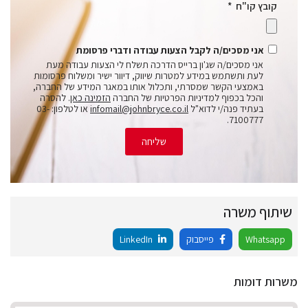
קובץ קו"ח
אני מסכים/ה לקבל הצעות עבודה ודברי פרסומת
אני מסכים/ה שג'ון ברייס הדרכה תשלח לי הצעות עבודה מעת
לעת ותשתמש במידע למטרות שיווק, דיוור ישיר ומשלוח פרסומות
באמצעי הקשר שמסרתי, ותכלול אותו במאגר המידע של החברה,
והכל בכפוף למדיניות הפרטיות של החברה
הזמינה כאן
. להסרה
בעתיד פנה/י לדוא"ל
infomail@johnbryce.co.il
או לטלפון: 03-
7100777.
שליחה
שיתוף משרה
Whatsapp
פייסבוק
LinkedIn
משרות דומות