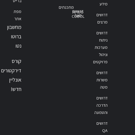
ברייס
מידע
מתכנתים
דרושים
מפת
משרות
דרושים
סאפ
COBOL
אתר
מרצים
מחשבון
דרושים
ברוטו
ניתוח
נטו
מערכות
וניהול
קורס
פרויקטים
דירקטורים
דרושים
אונליין
משרות
מטה
חדש!
דרושים
הדרכה
והטמעה
דרושים
QA