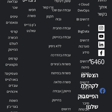
ג'וברייס
שיווק דיגיטלי
טבלאות
Cloud ו-
איתך
צרו קשר
שכר
חפשו
עבודה עם שכר
DevOps
בקשר
משרה
תקנון
טיפים
גבוה
דרושים BI
ומאמרים
ג’ון ברייס
ו-
עבודה מהבית
טאלנט
BigData
קורסי
עבודה בהייטק
הכשרה
דרושים
לעולם
ללא ניסיון
מערכות
ההייטק
מידע
עבודה בהדרכה
קורסים
*
6460
דרושים
משרות ג'וניורים
מקצועיים
פיתוח
משרות בפיתוח
תוכנה
הצטרפו
מעסיקים?
בואו לגייס
משרה מלאה
דרושים
לקהילת
עובדים
דיגיטל
הייטק | עבודה
איכותיים
הפייסבוק
דרושים
בהייטק
השמת
סייבר
שלנו!
בוגרי ג’ון
דרושים
ואבטחת