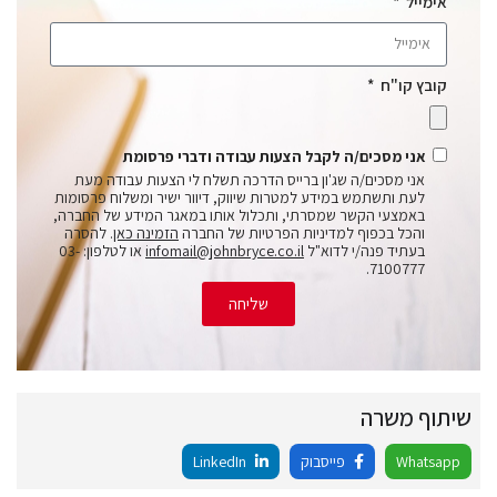
אימייל
קובץ קו"ח
אני מסכים/ה לקבל הצעות עבודה ודברי פרסומת
אני מסכים/ה שג'ון ברייס הדרכה תשלח לי הצעות עבודה מעת
לעת ותשתמש במידע למטרות שיווק, דיוור ישיר ומשלוח פרסומות
באמצעי הקשר שמסרתי, ותכלול אותו במאגר המידע של החברה,
והכל בכפוף למדיניות הפרטיות של החברה
הזמינה כאן
. להסרה
בעתיד פנה/י לדוא"ל
infomail@johnbryce.co.il
או לטלפון: 03-
7100777.
שליחה
שיתוף משרה
Whatsapp
פייסבוק
LinkedIn