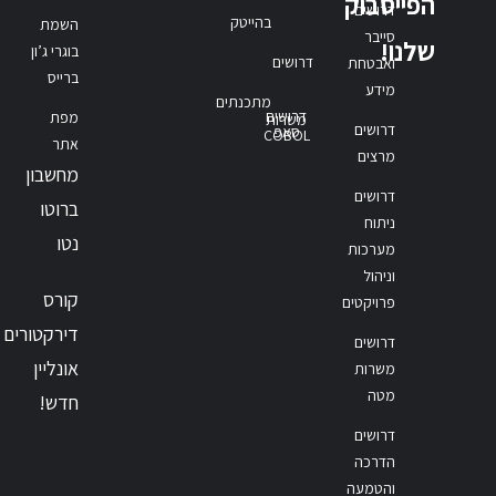
הפייסבוק
דרושים
בהייטק
השמת
סייבר
שלנו!
בוגרי ג’ון
דרושים
ואבטחת
ברייס
מידע
מתכנתים
דרושים
מפת
משרות
דרושים
סאפ
COBOL
אתר
מרצים
מחשבון
דרושים
ברוטו
ניתוח
נטו
מערכות
וניהול
קורס
פרויקטים
דירקטורים
דרושים
אונליין
משרות
מטה
חדש!
דרושים
הדרכה
והטמעה