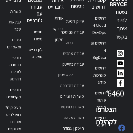
BRYCE
נוספות
דרושים
ג'וברייס
עבודה
נשמח
משרות
עם
דרושים
אודות
להיות
ג'וברייס
שיווק דיגיטלי
טבלאות
Cloud ו-
איתך
צרו קשר
שכר
חפשו
עבודה עם שכר
DevOps
בקשר
משרה
תקנון
טיפים
גבוה
דרושים BI
ומאמרים
ג’ון ברייס
ו-
עבודה מהבית
טאלנט
BigData
קורסי
עבודה בהייטק
הכשרה
דרושים
לעולם
ללא ניסיון
מערכות
ההייטק
מידע
עבודה בהדרכה
קורסים
*
6460
דרושים
משרות ג'וניורים
מקצועיים
פיתוח
משרות בפיתוח
תוכנה
הצטרפו
מעסיקים?
בואו לגייס
משרה מלאה
דרושים
לקהילת
עובדים
דיגיטל
הייטק | עבודה
איכותיים