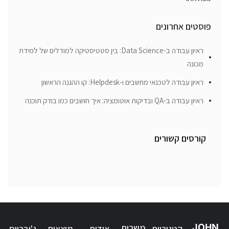
פוסטים אחרונים
ראיון עבודה ב-Data Science: בין סטטיסטיקה למודלים של למידת
מכונה
ראיון עבודה לטכנאי מחשבים ו-Helpdesk: קו ההגנה הראשון
ראיון עבודה ב-QA ובדיקות אוטומציה: איך חושבים כמו בודק תוכנה
קורסים קשורים
JOHN
משרות
קטגוריות
אודות
מוצאים
ג'וברייס