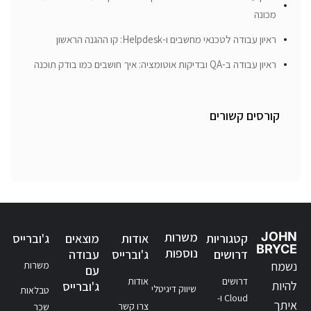
מכונה
ראיון עבודה לטכנאי מחשבים ו-Helpdesk: קו ההגנה הראשון
ראיון עבודה ב-QA ובדיקות אוטומציה: איך חושבים כמו בודק תוכנה
קורסים קשורים
JOHN
משרות
קטגוריות
אודות
מוצאים
ג'וברייס
BRYCE
נוספות
דרושים
ג'וברייס
עבודה
נשמח
משרות
עם
דרושים
אודות
להיות
ג'וברייס
שיווק דיגיטלי
טבלאות
Cloud ו-
איתך
צרו קשר
שכר