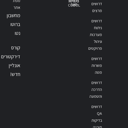
דרושים
מפת
משרות
דרושים
סאפ
COBOL
אתר
מרצים
מחשבון
דרושים
ברוטו
ניתוח
נטו
מערכות
וניהול
קורס
פרויקטים
דירקטורים
דרושים
אונליין
משרות
מטה
חדש!
דרושים
הדרכה
והטמעה
דרושים
QA
בדיקות
תוכנה