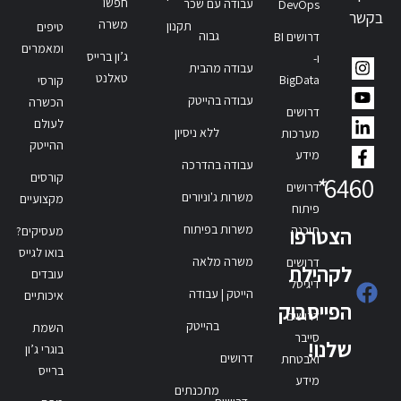
חפשו
עבודה עם שכר
DevOps
בקשר
משרה
תקנון
טיפים
גבוה
דרושים BI
ומאמרים
ג’ון ברייס
ו-
עבודה מהבית
טאלנט
BigData
קורסי
עבודה בהייטק
הכשרה
דרושים
לעולם
ללא ניסיון
מערכות
ההייטק
מידע
עבודה בהדרכה
קורסים
*
6460
דרושים
משרות ג'וניורים
מקצועיים
פיתוח
משרות בפיתוח
תוכנה
הצטרפו
מעסיקים?
בואו לגייס
משרה מלאה
דרושים
לקהילת
עובדים
דיגיטל
הייטק | עבודה
איכותיים
הפייסבוק
דרושים
בהייטק
השמת
סייבר
שלנו!
בוגרי ג’ון
דרושים
ואבטחת
ברייס
מידע
מתכנתים