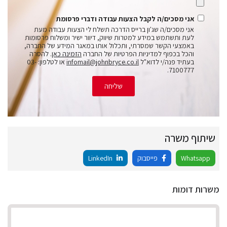
אני מסכים/ה לקבל הצעות עבודה ודברי פרסומת
אני מסכים/ה שג'ון ברייס הדרכה תשלח לי הצעות עבודה מעת
לעת ותשתמש במידע למטרות שיווק, דיוור ישיר ומשלוח פרסומות
באמצעי הקשר שמסרתי, ותכלול אותו במאגר המידע של החברה,
והכל בכפוף למדיניות הפרטיות של החברה
הזמינה כאן
. להסרה
בעתיד פנה/י לדוא"ל
infomail@johnbryce.co.il
או לטלפון: 03-
7100777.
שליחה
שיתוף משרה
Whatsapp
פייסבוק
LinkedIn
משרות דומות