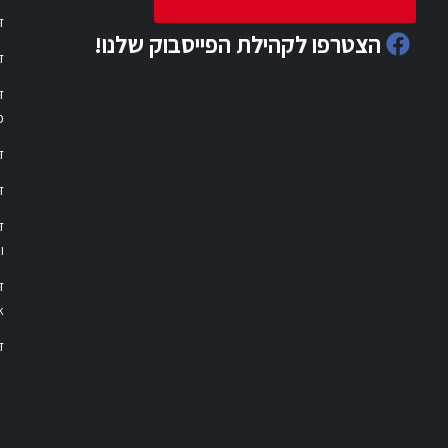
ד
הצטרפו לקהילת הפייסבוק שלנו!
ד
ד
פ
ד
ד
ו
ד
k
דר