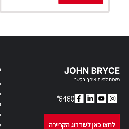
JOHN BRYCE
ק
נשמח להיות איתך בקשר
דר
דר
*
6460
ד
ד
לחצו כאן לשדרוג הקריירה
ד