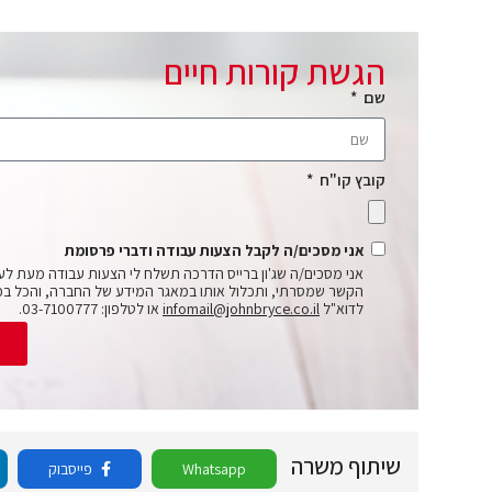
הגשת קורות חיים
שם
קובץ קו"ח
אני מסכים/ה לקבל הצעות עבודה ודברי פרסומת
אני מסכים/ה שג'ון ברייס הדרכה תשלח לי הצעות עבודה מעת לע
הקשר שמסרתי, ותכלול אותו במאגר המידע של החברה, והכל בכ
לדוא"ל
infomail@johnbryce.co.il
או לטלפון: 03-7100777.
ש
שיתוף משרה
Whatsapp
פייסבוק