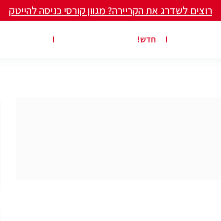
רוצים לשדרג את הקריירה? מגוון קורסי כניסה להייטק
ים ומאמרים
פרסום משרה באתר
ג’ון ברייס ט
חדש!