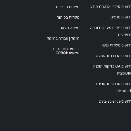
רושים סייבר ואבטחת מידע
משרות ג'וניורים
רושים מרצים
משרות בפיתוח
רושים ניתוח מערכות וניהול
משרה מלאה
רויקטים
הייטק | עבודה בהייטק
רושים משרות מטה
דרושים מתכנתים
משרות COBOL
דרושים סאפ
רושים הדרכה והטמעה
דרושים QA בדיקות תוכנה
אוטומציה
רושים טכנאי מחשבים ו-
Helpdes
ושים Data science