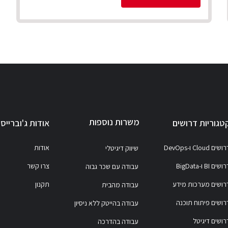
משרות נוספות
טגוריות דרושים
אודות ג'וברייס
ושים Cloud ו-DevOps
אודות
שיווק דיגיטלי
ושים BI ו-BigData
צרו קשר
עבודה עם שכר גבוה
רושים מערכות מידע
תקנון
עבודה מהבית
רושים פיתוח תוכנה
עבודה בהייטק ללא ניסיון
רושים דיגיטל
עבודה בהדרכה