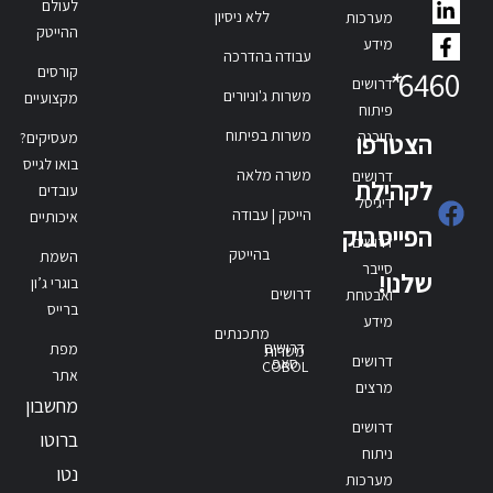
לעולם
ללא ניסיון
מערכות
ההייטק
מידע
עבודה בהדרכה
קורסים
*
6460
דרושים
משרות ג'וניורים
מקצועיים
פיתוח
משרות בפיתוח
תוכנה
הצטרפו
מעסיקים?
בואו לגייס
משרה מלאה
דרושים
לקהילת
עובדים
דיגיטל
הייטק | עבודה
איכותיים
הפייסבוק
דרושים
בהייטק
השמת
סייבר
שלנו!
בוגרי ג’ון
דרושים
ואבטחת
ברייס
מידע
מתכנתים
דרושים
מפת
משרות
דרושים
סאפ
COBOL
אתר
מרצים
מחשבון
דרושים
ברוטו
ניתוח
נטו
מערכות