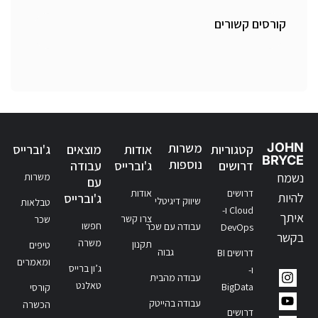
קורסים קשורים
JOHN
משרות
קטגוריות
אודות
מוצאים
ג'וברייס
BRYCE
נוספות
דרושים
ג'וברייס
עבודה
נשמח
משרות
עם
דרושים
אודות
להיות
ג'וברייס
שיווק דיגיטלי
טבלאות
Cloud ו-
איתך
צרו קשר
שכר
חפשו
עבודה עם שכר
DevOps
בקשר
משרה
תקנון
טיפים
גבוה
דרושים BI
ומאמרים
ג’ון ברייס
ו-
עבודה מהבית
טאלנט
BigData
קורסי
עבודה בהייטק
הכשרה
דרושים