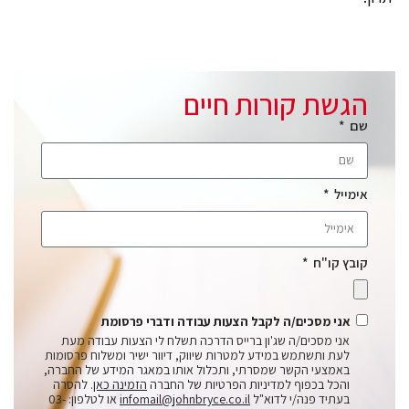
הגשת קורות חיים
שם
אימייל
קובץ קו"ח
אני מסכים/ה לקבל הצעות עבודה ודברי פרסומת
אני מסכים/ה שג'ון ברייס הדרכה תשלח לי הצעות עבודה מעת
לעת ותשתמש במידע למטרות שיווק, דיוור ישיר ומשלוח פרסומות
באמצעי הקשר שמסרתי, ותכלול אותו במאגר המידע של החברה,
והכל בכפוף למדיניות הפרטיות של החברה
הזמינה כאן
. להסרה
בעתיד פנה/י לדוא"ל
infomail@johnbryce.co.il
או לטלפון: 03-