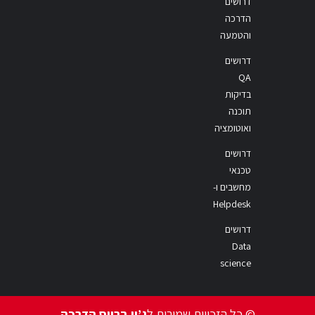
דרושים
הדרכה
והטמעה
דרושים
QA
בדיקות
תוכנה
ואוטומציה
דרושים
טכנאי
מחשבים ו-
Helpdesk
דרושים
Data
science
© כל הזכויות שמורות ל
ג’ון ברייס הדרכה