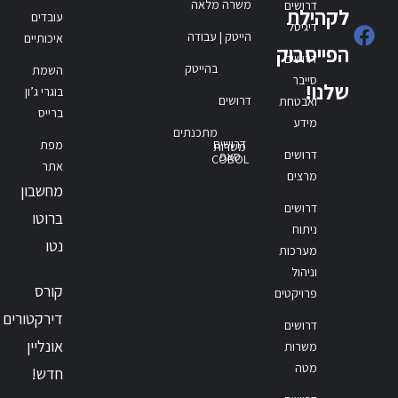
משרה מלאה
דרושים
לקהילת
עובדים
דיגיטל
הייטק | עבודה
איכותיים
הפייסבוק
דרושים
בהייטק
השמת
סייבר
שלנו!
בוגרי ג’ון
דרושים
ואבטחת
ברייס
מידע
מתכנתים
דרושים
מפת
משרות
דרושים
סאפ
COBOL
אתר
מרצים
מחשבון
דרושים
ברוטו
ניתוח
נטו
מערכות
וניהול
קורס
פרויקטים
דירקטורים
דרושים
אונליין
משרות
מטה
חדש!