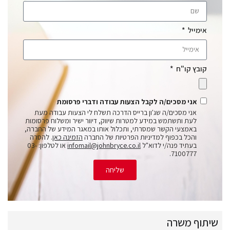
אימייל
קובץ קו"ח
אני מסכים/ה לקבל הצעות עבודה ודברי פרסומת
אני מסכים/ה שג'ון ברייס הדרכה תשלח לי הצעות עבודה מעת
לעת ותשתמש במידע למטרות שיווק, דיוור ישיר ומשלוח פרסומות
באמצעי הקשר שמסרתי, ותכלול אותו במאגר המידע של החברה,
והכל בכפוף למדיניות הפרטיות של החברה
הזמינה כאן
. להסרה
בעתיד פנה/י לדוא"ל
infomail@johnbryce.co.il
או לטלפון: 03-
7100777.
שליחה
שיתוף משרה