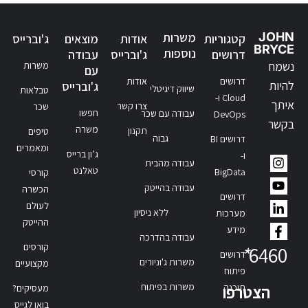
JOHN
משרות
קטגוריות
אודות
מוצאים
ג'וברייס
BRYCE
נוספות
דרושים
ג'וברייס
עבודה
נשמח
משרות
עם
דרושים
אודות
להיות
ג'וברייס
שיווק דיגיטלי
טבלאות
Cloud ו-
איתך
צרו קשר
שכר
חפשו
עבודה עם שכר
DevOps
בקשר
משרה
תקנון
טיפים
גבוה
דרושים BI
ומאמרים
ג’ון ברייס
ו-
עבודה מהבית
טאלנט
BigData
קורסי
עבודה בהייטק
הכשרה
דרושים
לעולם
ללא ניסיון
מערכות
ההייטק
מידע
עבודה בהדרכה
קורסים
*
6460
דרושים
משרות ג'וניורים
מקצועיים
פיתוח
משרות בפיתוח
תוכנה
הצטרפו
מעסיקים?
בואו לגייס